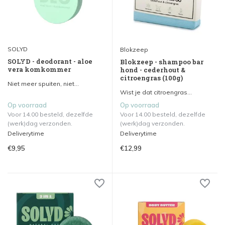
SOLYD
Blokzeep
SOLYD - deodorant - aloe
Blokzeep - shampoo bar
vera komkommer
hond - cederhout &
citroengras (100g)
Niet meer spuiten, niet...
Wist je dat citroengras...
Op voorraad
Op voorraad
Voor 14.00 besteld, dezelfde
Voor 14.00 besteld, dezelfde
(werk)dag verzonden.
(werk)dag verzonden.
Deliverytime
Deliverytime
€9,95
€12,99