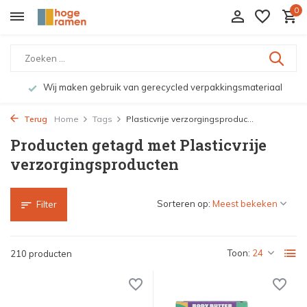
0
riaal
Bekijk de producten live in onze winkel in Deventer
Terug
Home
Tags
Plasticvrije verzorgingsproduc...
Producten getagd met Plasticvrije
verzorgingsproducten
Sorteren op:
Filter
Toon:
210 producten