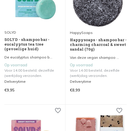
SOLYD
HappySoaps
SOLYD - shampoo bar -
Happysoaps - shampoo bar -
eucalyptus tea tree
charming charcoal & sweet
(gevoelige huid)
sandal (70g)
De eucalyptus shampoo b...
Van deze vegan shampoo ...
Op voorraad
Op voorraad
Voor 14.00 besteld, dezelfde
Voor 14.00 besteld, dezelfde
(werk)dag verzonden.
(werk)dag verzonden.
Deliverytime
Deliverytime
€9,95
€8,99