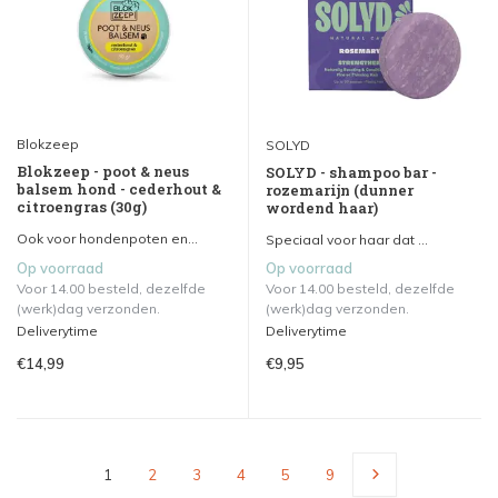
Blokzeep
SOLYD
Blokzeep - poot & neus
SOLYD - shampoo bar -
balsem hond - cederhout &
rozemarijn (dunner
citroengras (30g)
wordend haar)
Ook voor hondenpoten en...
Speciaal voor haar dat ...
Op voorraad
Op voorraad
Voor 14.00 besteld, dezelfde
Voor 14.00 besteld, dezelfde
(werk)dag verzonden.
(werk)dag verzonden.
Deliverytime
Deliverytime
€14,99
€9,95
1
2
3
4
5
9