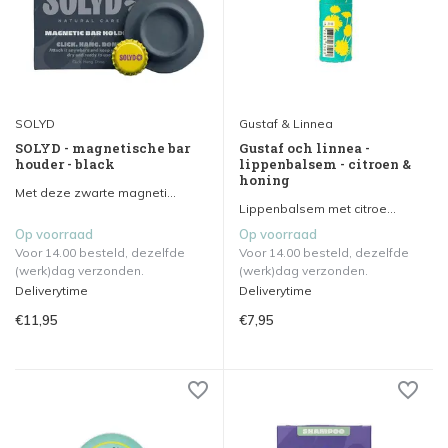
SOLYD
Gustaf & Linnea
SOLYD - magnetische bar
Gustaf och linnea -
houder - black
lippenbalsem - citroen &
honing
Met deze zwarte magneti...
Lippenbalsem met citroe...
Op voorraad
Op voorraad
Voor 14.00 besteld, dezelfde
Voor 14.00 besteld, dezelfde
(werk)dag verzonden.
(werk)dag verzonden.
Deliverytime
Deliverytime
€11,95
€7,95