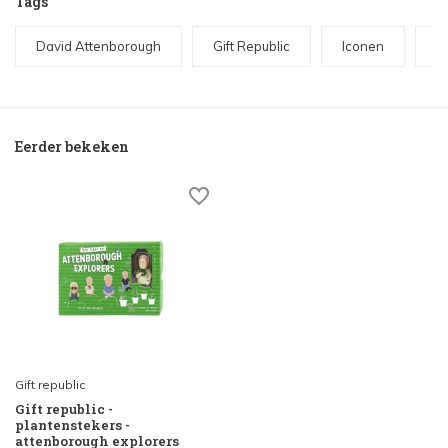
Tags
David Attenborough
Gift Republic
Iconen
P
Eerder bekeken
Gift republic
Gift republic -
plantenstekers -
attenborough explorers