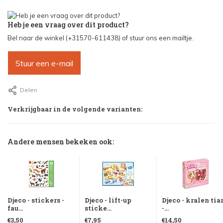
Heb je een vraag over dit product?
Bel naar de winkel (+31570-611438) of stuur ons een mailtje.
Stuur een e-mail
Delen
Verkrijgbaar in de volgende varianten:
Andere mensen bekeken ook:
Djeco - stickers -
Djeco - lift-up
Djeco - kralen tia
fau...
sticke...
-...
€3,50
€7,95
€14,50