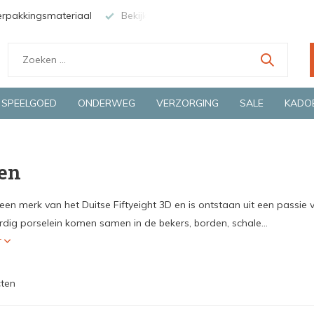
erpakkingsmateriaal
Bekijk de producten live in onze winkel in
SPEELGOED
ONDERWEG
VERZORGING
SALE
KADO
en
 een merk van het Duitse Fiftyeight 3D en is ontstaan uit een passi
ig porselein komen samen in de bekers, borden, schale...
r
ten