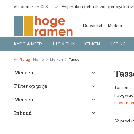
o.a. Fietskoerier en GLS.
Wij maken gebruik van gerecycled v
De winkel
Merken
KADO & MEER
HUIS & TUIN
KEUKEN
KLEDING
Terug
Home
Merken
Tassen
Tass
Merken
Filter op prijs
Tassen is
hoogwaard
Merken
Lees mee
Inhoud
62 produc