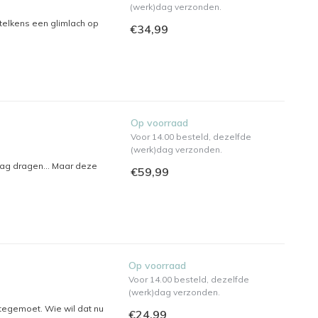
(werk)dag verzonden.
 telkens een glimlach op
€34,99
Op voorraad
Voor 14.00 besteld, dezelfde
(werk)dag verzonden.
ag dragen... Maar deze
€59,99
Op voorraad
Voor 14.00 besteld, dezelfde
(werk)dag verzonden.
 tegemoet. Wie wil dat nu
€24,99