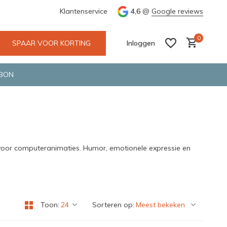
 Deventer
Groene en snelle bezorging door o.a. Fietskoerier en 
Klantenservice
4,6
@
Google reviews
0
SPAAR VOOR KORTING
Inloggen
BON
Account aanmaken
Account aanmaken
e voor computeranimaties. Humor, emotionele expressie en
Toon:
Sorteren op: