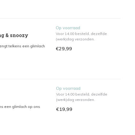
Op voorraad
Voor 14.00 besteld, dezelfde
ing & snoozy
(werk)dag verzonden.
engt telkens een glimlach
€29,99
Op voorraad
Voor 14.00 besteld, dezelfde
(werk)dag verzonden.
ns een glimlach op ons
€19,99