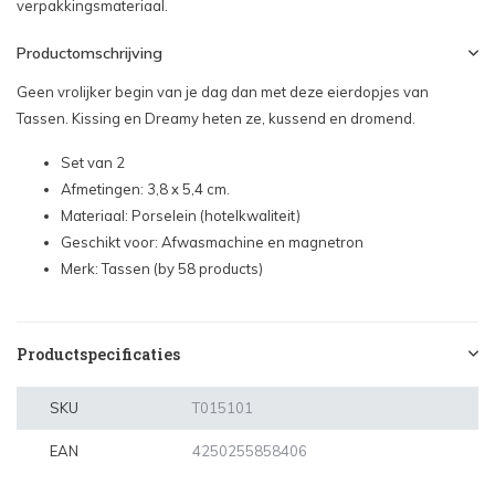
verpakkingsmateriaal.
Productomschrijving
Geen vrolijker begin van je dag dan met deze eierdopjes van
Tassen. Kissing en Dreamy heten ze, kussend en dromend.
Set van 2
Afmetingen: 3,8 x 5,4 cm.
Materiaal: Porselein (hotelkwaliteit)
Geschikt voor: Afwasmachine en magnetron
Merk: Tassen (by 58 products)
Productspecificaties
SKU
T015101
EAN
4250255858406