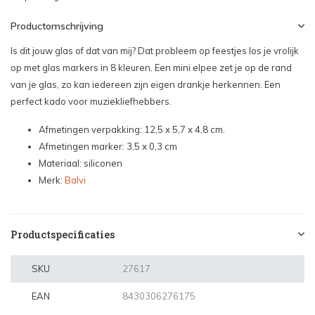
Productomschrijving
Is dit jouw glas of dat van mij? Dat probleem op feestjes los je vrolijk
op met glas markers in 8 kleuren. Een mini elpee zet je op de rand
van je glas, zo kan iedereen zijn eigen drankje herkennen. Een
perfect kado voor muziekliefhebbers.
Afmetingen verpakking: 12,5 x 5,7 x 4,8 cm.
Afmetingen marker: 3,5 x 0,3 cm
Materiaal: siliconen
Merk:
Balvi
Productspecificaties
SKU
27617
EAN
8430306276175