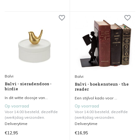
Balvi
Balvi
Balvi - sieradendoos -
Balvi - boekensteun - the
birdie
reader
In dit witte doosje van...
Een stijlvol kado voor ...
Op voorraad
Op voorraad
Voor 14.00 besteld, dezelfde
Voor 14.00 besteld, dezelfde
(werk)dag verzonden.
(werk)dag verzonden.
Deliverytime
Deliverytime
€12,95
€16,95