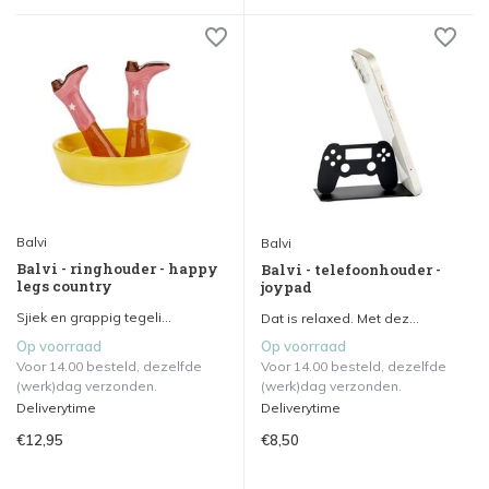
Balvi
Balvi
Balvi - ringhouder - happy
Balvi - telefoonhouder -
legs country
joypad
Sjiek en grappig tegeli...
Dat is relaxed. Met dez...
Op voorraad
Op voorraad
Voor 14.00 besteld, dezelfde
Voor 14.00 besteld, dezelfde
(werk)dag verzonden.
(werk)dag verzonden.
Deliverytime
Deliverytime
€12,95
€8,50