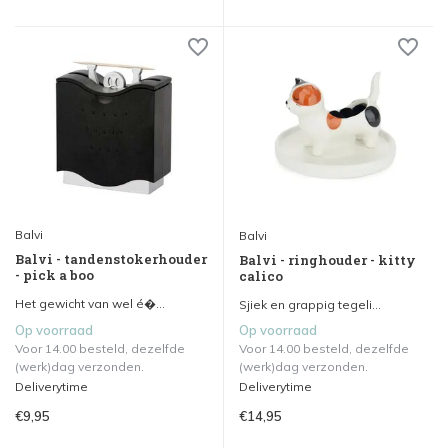
Balvi
Balvi
Balvi - tandenstokerhouder
Balvi - ringhouder - kitty
- pick a boo
calico
Het gewicht van wel é�...
Sjiek en grappig tegeli...
Op voorraad
Op voorraad
Voor 14.00 besteld, dezelfde
Voor 14.00 besteld, dezelfde
(werk)dag verzonden.
(werk)dag verzonden.
Deliverytime
Deliverytime
€9,95
€14,95