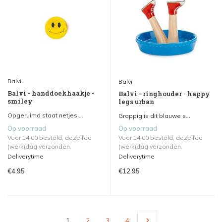
Balvi
Balvi
Balvi - handdoekhaakje -
Balvi - ringhouder - happy
smiley
legs urban
Opgeruimd staat netjes....
Grappig is dit blauwe s...
Op voorraad
Op voorraad
Voor 14.00 besteld, dezelfde
Voor 14.00 besteld, dezelfde
(werk)dag verzonden.
(werk)dag verzonden.
Deliverytime
Deliverytime
€4,95
€12,95
1
2
3
4