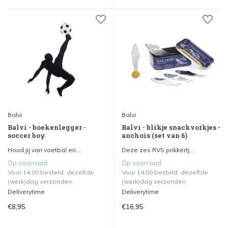
Balvi
Balvi
Balvi - boekenlegger -
Balvi - blikje snackvorkjes -
soccer boy
anchois (set van 6)
Houd jij van voetbal en...
Deze zes RVS prikkertj...
Op voorraad
Op voorraad
Voor 14.00 besteld, dezelfde
Voor 14.00 besteld, dezelfde
(werk)dag verzonden.
(werk)dag verzonden.
Deliverytime
Deliverytime
€8,95
€16,95