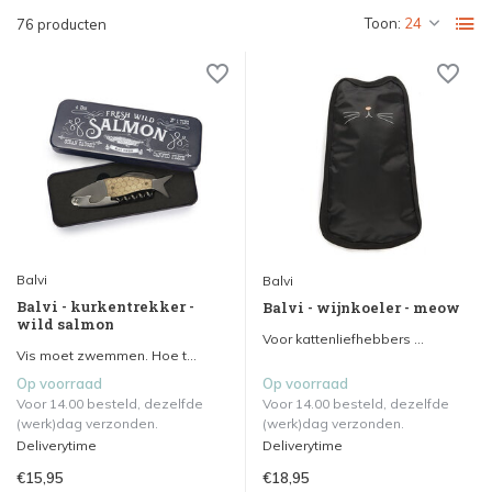
Toon:
76 producten
Balvi
Balvi
Balvi - kurkentrekker -
Balvi - wijnkoeler - meow
wild salmon
Voor kattenliefhebbers ...
Vis moet zwemmen. Hoe t...
Op voorraad
Op voorraad
Voor 14.00 besteld, dezelfde
Voor 14.00 besteld, dezelfde
(werk)dag verzonden.
(werk)dag verzonden.
Deliverytime
Deliverytime
€15,95
€18,95