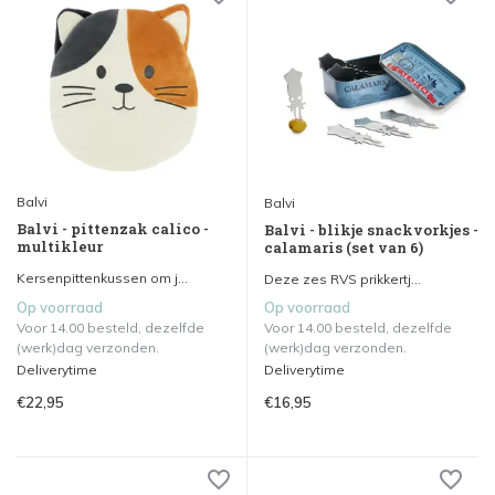
Balvi
Balvi
Balvi - pittenzak calico -
Balvi - blikje snackvorkjes -
multikleur
calamaris (set van 6)
Kersenpittenkussen om j...
Deze zes RVS prikkertj...
Op voorraad
Op voorraad
Voor 14.00 besteld, dezelfde
Voor 14.00 besteld, dezelfde
(werk)dag verzonden.
(werk)dag verzonden.
Deliverytime
Deliverytime
€22,95
€16,95