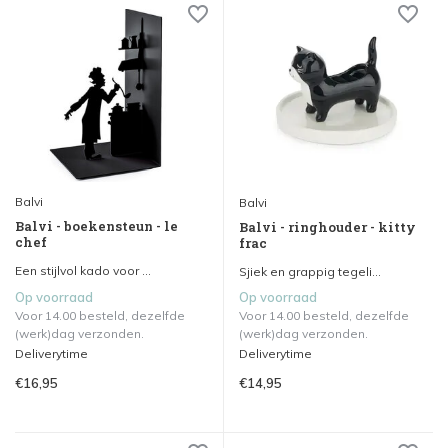
Balvi
Balvi
Balvi - boekensteun - le
Balvi - ringhouder - kitty
chef
frac
Een stijlvol kado voor ...
Sjiek en grappig tegeli...
Op voorraad
Op voorraad
Voor 14.00 besteld, dezelfde
Voor 14.00 besteld, dezelfde
(werk)dag verzonden.
(werk)dag verzonden.
Deliverytime
Deliverytime
€16,95
€14,95