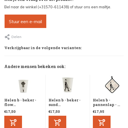
Bel naar de winkel (+31570-611438) of stuur ons een mailtje.
Stuur een e-mail
Delen
Verkrijgbaar in de volgende varianten:
Andere mensen bekeken ook:
Helen b - beker -
Helen b - beker -
Helen b -
flow...
sund...
pannenlap - ...
€17,50
€17,50
€17,95