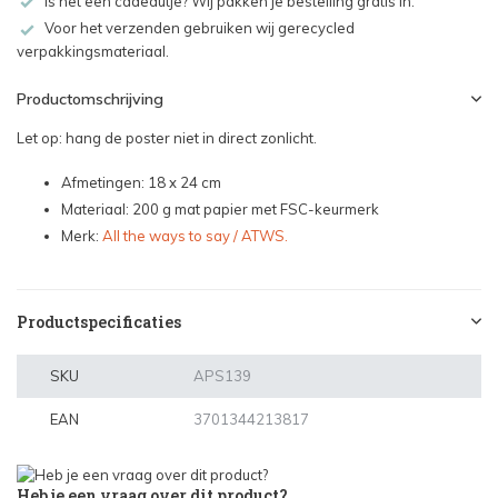
Is het een cadeautje? Wij pakken je bestelling gratis in.
Voor het verzenden gebruiken wij gerecycled
verpakkingsmateriaal.
Productomschrijving
Let op: hang de poster niet in direct zonlicht.
Afmetingen: 18 x 24 cm
Materiaal: 200 g mat papier met FSC-keurmerk
Merk:
All the ways to say / ATWS.
Productspecificaties
SKU
APS139
EAN
3701344213817
Heb je een vraag over dit product?