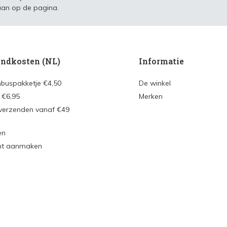
an op de pagina.
ndkosten (NL)
Informatie
nbuspakketje €4,50
De winkel
 €6,95
Merken
 verzenden vanaf €49
en
nt aanmaken