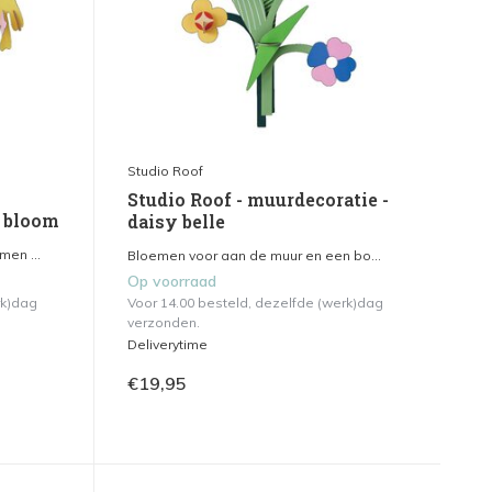
Studio Roof
Studio Roof - muurdecoratie -
r bloom
daisy belle
en ...
Bloemen voor aan de muur en een bo...
Op voorraad
rk)dag
Voor 14.00 besteld, dezelfde (werk)dag
verzonden.
Deliverytime
€19,95