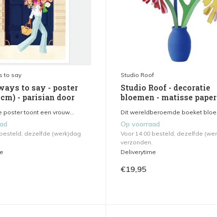
s to say
Studio Roof
ways to say - poster
Studio Roof - decoratie
 cm) - parisian door
bloemen - matisse pape
 poster toont een vrouw...
Dit wereldberoemde boeket bloem
aad
Op voorraad
 besteld, dezelfde (werk)dag
Voor 14.00 besteld, dezelfde (we
verzonden.
me
Deliverytime
€19,95