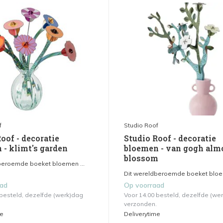
f
Studio Roof
oof - decoratie
Studio Roof - decoratie
 - klimt's garden
bloemen - van gogh alm
blossom
beroemde boeket bloemen ...
Dit wereldberoemde boeket bloem
aad
Op voorraad
 besteld, dezelfde (werk)dag
Voor 14.00 besteld, dezelfde (we
verzonden.
me
Deliverytime