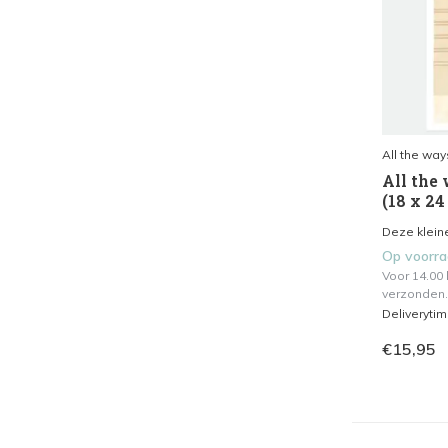
All the way
All the 
(18 x 24
Deze kleine
Op voorr
Voor 14.00
verzonden.
Deliveryti
€15,95