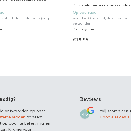
Dit wereldberoemde boeket bloem
aad
Op voorraad
 besteld, dezelfde (werk)dag
Voor 14.00 besteld, dezelfde (we
verzonden.
me
Deliverytime
€19,95
nodig?
Reviews
 de antwoorden op onze
Wij scoren een
4,6
stelde vragen
of neem
Google reviews
t op door te bellen, mailen
ten. Kijk hiervoor