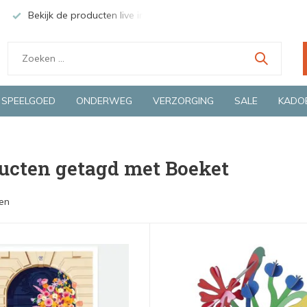
Bekijk de producten live in onze winkel in Deventer
Groen
SPEELGOED
ONDERWEG
VERZORGING
SALE
KADO
ucten getagd met Boeket
en