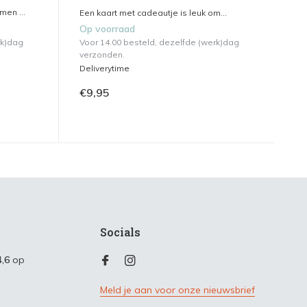
en ...
Een kaart met cadeautje is leuk om...
Op voorraad
rk)dag
Voor 14.00 besteld, dezelfde (werk)dag
verzonden.
Deliverytime
€9,95
Socials
4,6
op
Meld je aan voor onze nieuwsbrief