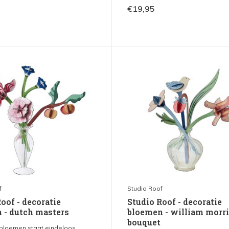
€19,95
f
Studio Roof
oof - decoratie
Studio Roof - decoratie
 - dutch masters
bloemen - william morr
bouquet
 bloemen staat eindeloos...