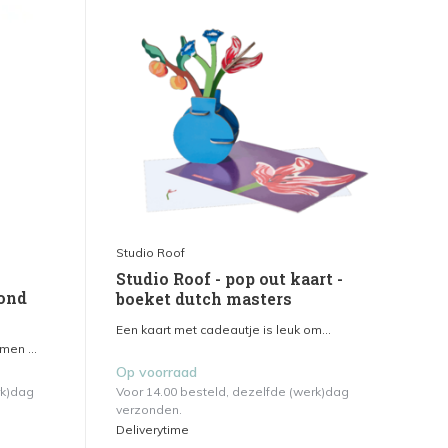
Studio Roof
Studio Roof - pop out kaart -
ond
boeket dutch masters
Een kaart met cadeautje is leuk om...
en ...
Op voorraad
rk)dag
Voor 14.00 besteld, dezelfde (werk)dag
verzonden.
Deliverytime