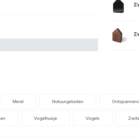
Z
Z
Merel
Natuurgeluiden
Ontspannend
den
Vogelhuisje
Vogels
Zwit