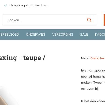
Bekijk de producten live in onze winkel in Deventer
Groen
SPEELGOED
ONDERWEG
VERZORGING
SALE
KADO
xing - taupe /
Merk:
Zwitsche
Even ontspanne
neer of hang h
maken. Twee mi
echt van bij.
Is het een kadoo