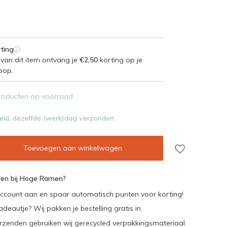
ting
i
van dit item ontvang je
€2,50
korting op je
oop.
roducten op voorraad
eld, dezelfde (werk)dag verzonden.
Toevoegen aan winkelwagen
en bij Hoge Ramen?
ccount aan en spaar automatisch punten voor korting!
adeautje? Wij pakken je bestelling gratis in.
rzenden gebruiken wij gerecycled verpakkingsmateriaal.