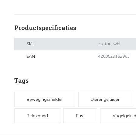
Productspecificaties
SKU
zb-tau-whi
EAN
4260529152963
Tags
Bewegingsmelder
Dierengeluiden
Relaxound
Rust
Vogelgelui