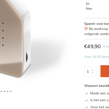
Ja
Nee
Sparen voor kor
Bij aankoop 
volgende aank
€49,90
4 p
Voor 14.00 best
Waarom bestell
Maak een a
Is het een c
Voor het ve