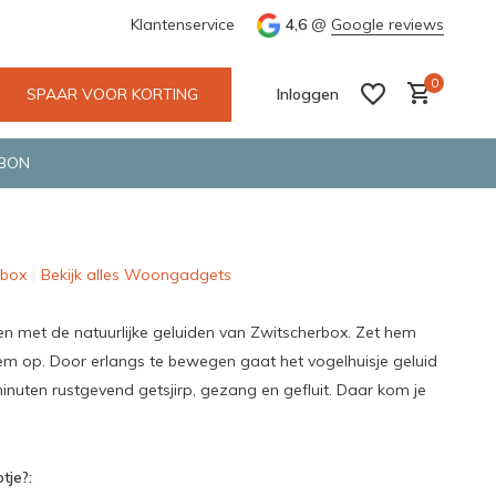
e en snelle bezorging door o.a. Fietskoerier en GLS.
Klantenservice
4,6
@
Google reviews
Wij maken
0
SPAAR VOOR KORTING
Inloggen
BON
rbox
Bekijk alles Woongadgets
Account aanmaken
Account aanmaken
n met de natuurlijke geluiden van Zwitscherbox. Zet hem
em op. Door erlangs te bewegen gaat het vogelhuisje geluid
nuten rustgevend getsjirp, gezang en gefluit. Daar kom je
tje?: