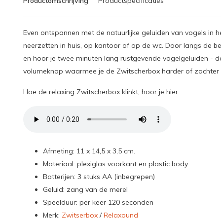
Productomschrijving
Productspecificaties
Even ontspannen met de natuurlijke geluiden van vogels in h
neerzetten in huis, op kantoor of op de wc. Door langs de b
en hoor je twee minuten lang rustgevende vogelgeluiden - dat
volumeknop waarmee je de Zwitscherbox harder of zachter 
Hoe de relaxing Zwitscherbox klinkt, hoor je hier:
Afmeting: 11 x 14,5 x 3,5 cm.
Materiaal: plexiglas voorkant en plastic body
Batterijen: 3 stuks AA (inbegrepen)
Geluid: zang van de merel
Speelduur: per keer 120 seconden
Merk:
Zwitserbox
/
Relaxound