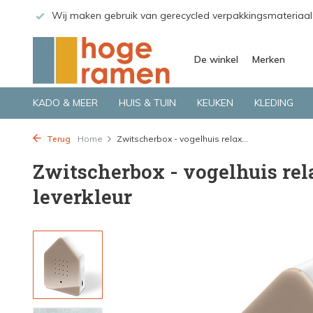
 GLS.
Wij maken gebruik van gerecycled verpakkingsmateriaal
De winkel
Merken
KADO & MEER
HUIS & TUIN
KEUKEN
KLEDING
Terug
Home
Zwitscherbox - vogelhuis relax...
Zwitscherbox - vogelhuis rela
leverkleur