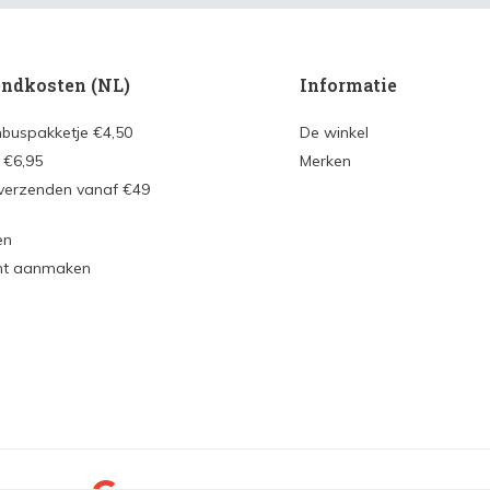
ndkosten (NL)
Informatie
nbuspakketje €4,50
De winkel
 €6,95
Merken
 verzenden vanaf €49
en
nt aanmaken