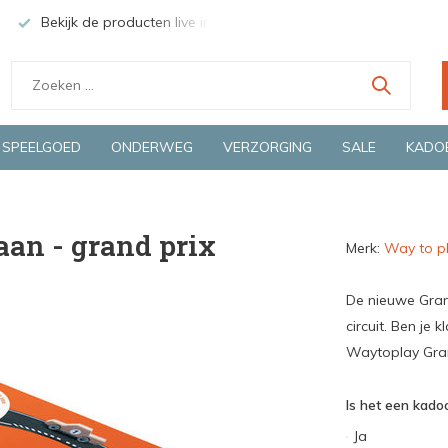
Bekijk de producten live in onze winkel in Deventer
Groen
SPEELGOED
ONDERWEG
VERZORGING
SALE
KADO
aan - grand prix
Merk:
Way to p
De nieuwe Grand
circuit. Ben je
Waytoplay Gran
Is het een kadoo
Ja