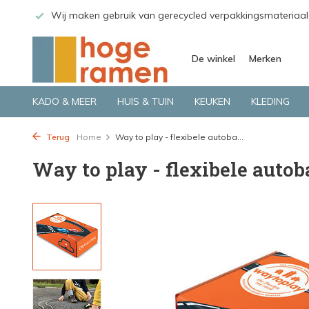
 GLS.
Wij maken gebruik van gerecycled verpakkingsmateriaal
De winkel
Merken
KADO & MEER
HUIS & TUIN
KEUKEN
KLEDING
Terug
Home
Way to play - flexibele autoba...
Way to play - flexibele autob