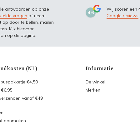
 de antwoorden op onze
Wij scoren een
4,6
stelde vragen
of neem
Google reviews
t op door te bellen, mailen
ten. Kijk hiervoor
an op de pagina.
ndkosten (NL)
Informatie
nbuspakketje €4,50
De winkel
 €6,95
Merken
 verzenden vanaf €49
en
nt aanmaken