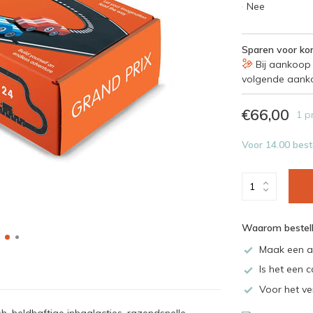
Nee
Sparen voor kor
Bij aankoop 
volgende aank
€66,00
1 p
Voor 14.00 best
Waarom bestell
Maak een a
Is het een c
Voor het ve