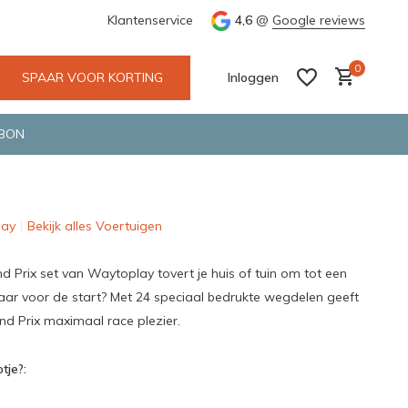
e en snelle bezorging door o.a. Fietskoerier en GLS.
Klantenservice
4,6
@
Google reviews
Wij maken
0
SPAAR VOOR KORTING
Inloggen
BON
lay
Bekijk alles Voertuigen
Account aanmaken
Account aanmaken
 Prix set van Waytoplay tovert je huis of tuin om tot een
 klaar voor de start? Met 24 speciaal bedrukte wegdelen geeft
d Prix maximaal race plezier.
tje?: