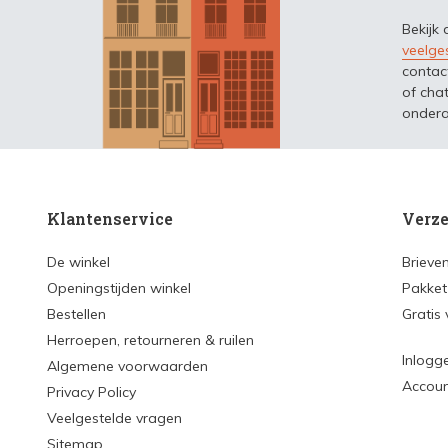
Bekijk
veelge
contac
of chat
ondera
Klantenservice
Verze
De winkel
Brieve
Openingstijden winkel
Pakket
Bestellen
Gratis
Herroepen, retourneren & ruilen
Inlogg
Algemene voorwaarden
Accou
Privacy Policy
Veelgestelde vragen
Sitemap