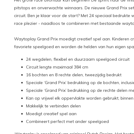
Het grote race avontuur kan beginnen! De sprint naar de finis
pitstops en onverwachte winnaars. De nieuwe Grand Prix set 
circuit. Ben je klaar voor de start? Met 24 speciaal bedruk
race plezier - naadloos te combineren met bestaande wayt
Waytoplay Grand Prix moedigt creatief spel aan. Kinderen cr
favoriete speelgoed en worden de helden van hun eigen spa
24 wegdelen, flexibel en duurzaam speelgoed circuit
Circuit lengte maximaal 384 cm
16 bochten en 8 rechte delen, tweezijdig bedrukt
Speciale ‘Grand Prix’ bedrukking op de bochten, inclusi
Speciale ‘Grand Prix’ bedrukking op de rechte delen met 
Kan op vrijwel elk oppervlakte worden gebruikt, binnen
Makkelijk te verbinden delen
Moedigt creatief spel aan
Combineert perfect met ander speelgoed