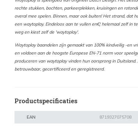
Waytoplay is speelgoed van origineel Dutch Design. Het bestaa
rechte stukken, bochten, parkeerplekken, kruisingen en rotonde
overal mee spelen. Binnen, maar ook buiten! Het strand, dat ho
een waytoplay. Eindeloos aan te vullen en€¦ helemaal zelf in te 
weg en kiest zelf de 'waytoplay'.
Waytoplay baandelen zijn gemaakt van 100% kindveilig -en vri
en voldoen aan de hoogste Europese EN-71 norm voor speelgoed
produceren van waytoplay vinden hun oorsprong in Duitsland. Al
betrouwbaar, gecertificeerd en geregistreerd.
Productspecificaties
EAN
8719327075708