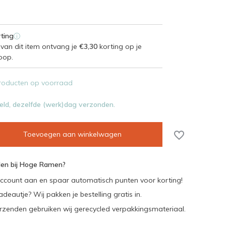
ting
i
van dit item ontvang je
€3,30
korting op je
oop.
roducten op voorraad
eld, dezelfde (werk)dag verzonden.
Toevoegen aan winkelwagen
en bij Hoge Ramen?
ccount aan en spaar automatisch punten voor korting!
adeautje? Wij pakken je bestelling gratis in.
rzenden gebruiken wij gerecycled verpakkingsmateriaal.