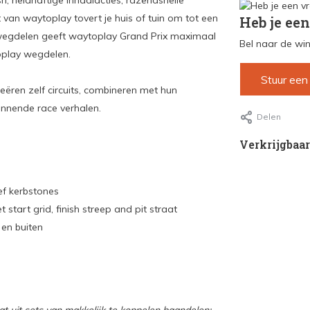
h, heldhaftige inhaalacties, razendsnelle
van waytoplay tovert je huis of tuin om tot een
Heb je een
te wegdelen geeft waytoplay Grand Prix maximaal
Bel naar de win
oplay wegdelen.
Stuur een
eëren zelf circuits, combineren met hun
nnende race verhalen.
Delen
Verkrijgbaar
ef kerbstones
start grid, finish streep and pit straat
 en buiten