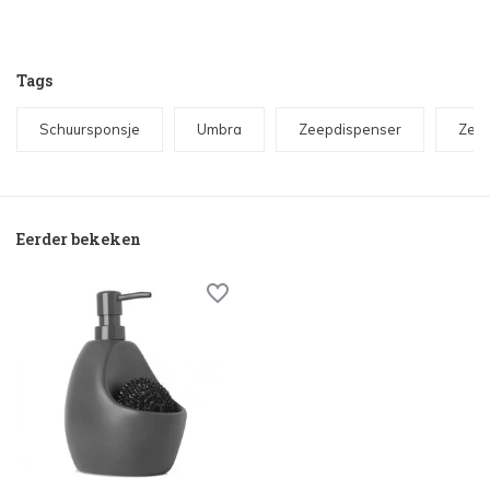
Tags
Schuursponsje
Umbra
Zeepdispenser
Zee
Eerder bekeken