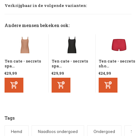
Verkrijgbaar in de volgende varianten:
Andere mensen bekeken ook:
Ten cate - secrets
Ten cate - secrets
Ten cate - secrets
spa...
spa...
sho...
€29,99
€29,99
€24,99
Tags
Hemd
Naadloos ondergoed
Ondergoed
Se