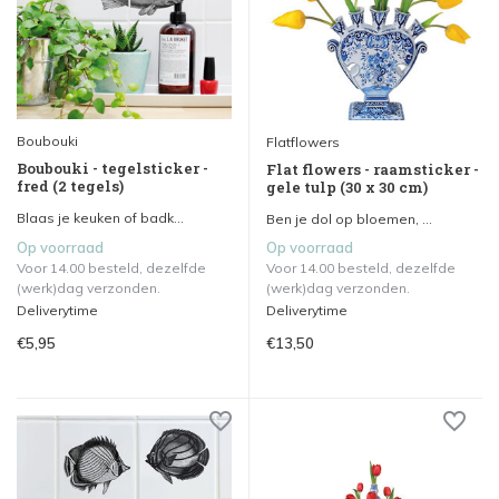
Boubouki
Flatflowers
Boubouki - tegelsticker -
Flat flowers - raamsticker -
fred (2 tegels)
gele tulp (30 x 30 cm)
Blaas je keuken of badk...
Ben je dol op bloemen, ...
Op voorraad
Op voorraad
Voor 14.00 besteld, dezelfde
Voor 14.00 besteld, dezelfde
(werk)dag verzonden.
(werk)dag verzonden.
Deliverytime
Deliverytime
€5,95
€13,50