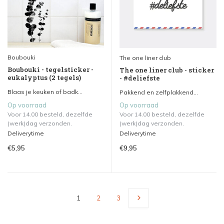
Boubouki
The one liner club
Boubouki - tegelsticker -
The one liner club - sticker
eukalyptus (2 tegels)
- #deliefste
Blaas je keuken of badk...
Pakkend en zelfplakkend...
Op voorraad
Op voorraad
Voor 14.00 besteld, dezelfde
Voor 14.00 besteld, dezelfde
(werk)dag verzonden.
(werk)dag verzonden.
Deliverytime
Deliverytime
€5,95
€9,95
1
2
3