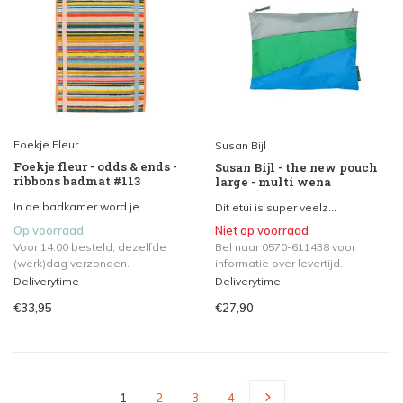
Foekje Fleur
Susan Bijl
Foekje fleur - odds & ends -
Susan Bijl - the new pouch
ribbons badmat #113
large - multi wena
In de badkamer word je ...
Dit etui is super veelz...
Op voorraad
Niet op voorraad
Voor 14.00 besteld, dezelfde
Bel naar 0570-611438 voor
(werk)dag verzonden.
informatie over levertijd.
Deliverytime
Deliverytime
€33,95
€27,90
1
2
3
4