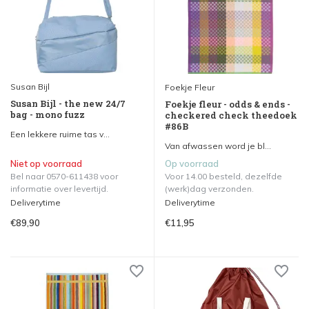
Susan Bijl
Foekje Fleur
Susan Bijl - the new 24/7
Foekje fleur - odds & ends -
bag - mono fuzz
checkered check theedoek
#86B
Een lekkere ruime tas v...
Van afwassen word je bl...
Niet op voorraad
Op voorraad
Bel naar 0570-611438 voor
Voor 14.00 besteld, dezelfde
informatie over levertijd.
(werk)dag verzonden.
Deliverytime
Deliverytime
€89,90
€11,95