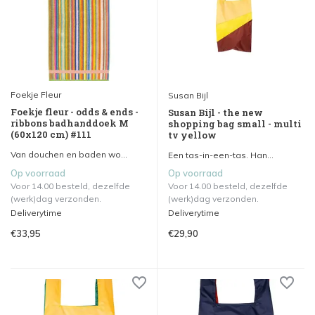
Foekje Fleur
Susan Bijl
Foekje fleur - odds & ends -
Susan Bijl - the new
ribbons badhanddoek M
shopping bag small - multi
(60x120 cm) #111
tv yellow
Van douchen en baden wo...
Een tas-in-een-tas. Han...
Op voorraad
Op voorraad
Voor 14.00 besteld, dezelfde
Voor 14.00 besteld, dezelfde
(werk)dag verzonden.
(werk)dag verzonden.
Deliverytime
Deliverytime
€33,95
€29,90