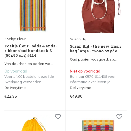
Foekje Fleur
Susan Bijl
Foekje fleur - odds & ends -
Susan Bijl - the new trash
ribbons badhanddoek S
bag large - mono oxyde
(50x90 cm) #114
Oud papier, wasgoed, sp...
Van douchen en baden wo...
Op voorraad
Niet op voorraad
Voor 14.00 besteld, dezelfde
Bel naar 0570-611438 voor
(werk)dag verzonden.
informatie over levertijd.
Deliverytime
Deliverytime
€22,95
€49,90