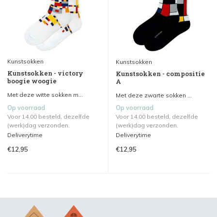
Kunstsokken
Kunstsokken
Kunstsokken - victory
Kunstsokken - compositie
boogie woogie
A
Met deze witte sokken m...
Met deze zwarte sokken ...
Op voorraad
Op voorraad
Voor 14.00 besteld, dezelfde
Voor 14.00 besteld, dezelfde
(werk)dag verzonden.
(werk)dag verzonden.
Deliverytime
Deliverytime
€12,95
€12,95