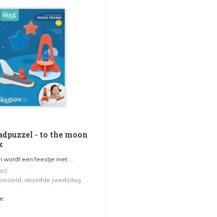
adpuzzel - to the moon
k
 wordt een feestje met ...
aad
 besteld, dezelfde (werk)dag
me