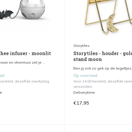
Storytiles
thee infuser - moonlit
Storytiles - houder - go
stand moon
an en vleermuis zet je ...
Ben jij ook zo gek op de tegeltjes.
aad
Op voorraad
 besteld, dezelfde (werk)dag
Voor 14.00 besteld, dezelfde (we
verzonden.
me
Deliverytime
€17,95