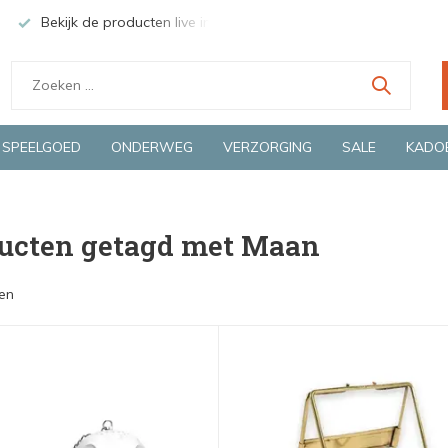
Bekijk de producten live in onze winkel in Deventer
Groen
SPEELGOED
ONDERWEG
VERZORGING
SALE
KADO
ucten getagd met Maan
en