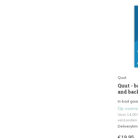
Quut
Quut - b
and bac
In bad gaan
Op voorr
Voor 14.00
verzonden.
Deliveryti
€19,95