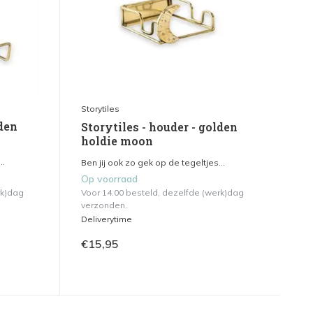
Storytiles
lden
Storytiles - houder - golden
holdie moon
..
Ben jij ook zo gek op de tegeltjes...
Op voorraad
rk)dag
Voor 14.00 besteld, dezelfde (werk)dag
verzonden.
Deliverytime
€15,95