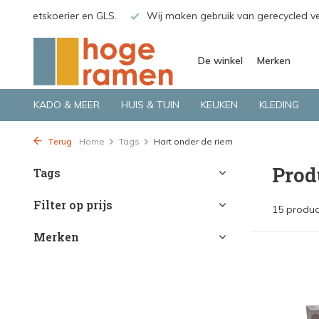
o.a. Fietskoerier en GLS.
Wij maken gebruik van gerecycled v
De winkel
Merken
KADO & MEER
HUIS & TUIN
KEUKEN
KLEDING
Terug
Home
Tags
Hart onder de riem
Prod
Tags
Filter op prijs
15 produc
Merken