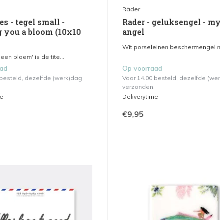
Räder
es - tegel small -
Rader - geluksengel - my 
g you a bloom (10x10
angel
Wit porseleinen beschermengel me
 een bloem' is de tite...
aad
Op voorraad
 besteld, dezelfde (werk)dag
Voor 14.00 besteld, dezelfde (we
verzonden.
me
Deliverytime
€9,95