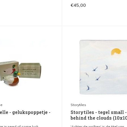
€45,00
le
Storytiles
elle - gelukspoppetje -
Storytiles - tegel small -
behind the clouds (10x1
e in need of some luck,...
'Achter de wolken' is de titel van...