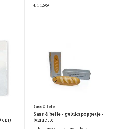
€11,99
Sass & Belle
Sass & belle - gelukspoppetje -
0 cm)
baguette
'Jij bent geweldig, vergeet dat no...