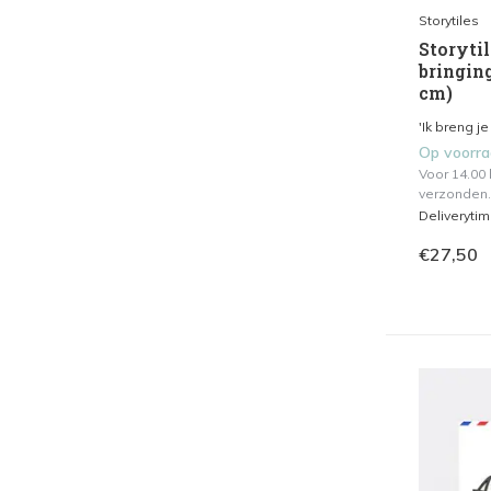
Storytiles
Storytil
bringin
cm)
'Ik breng je
Op voorr
Voor 14.00
verzonden.
Deliveryti
€27,50