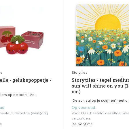
le
Storytiles
elle - gelukspoppetje -
Storytiles - tegel mediu
sun will shine on you (
cm)
 kers op de taart.' Me...
'De zon zal op je schijnen' heet d..
aad
Op voorraad
 besteld, dezelfde (werk)dag
Voor 14.00 besteld, dezelfde (we
verzonden.
me
Deliverytime