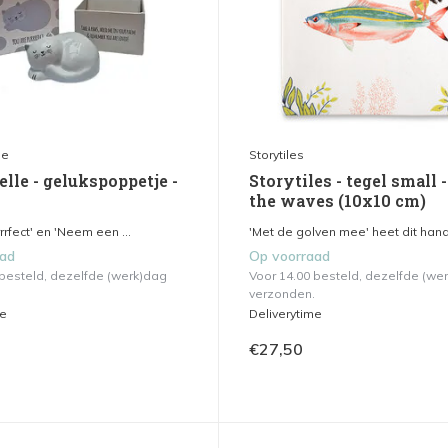
le
Storytiles
elle - gelukspoppetje -
Storytiles - tegel small -
the waves (10x10 cm)
rrrfect' en 'Neem een ...
'Met de golven mee' heet dit hand
aad
Op voorraad
 besteld, dezelfde (werk)dag
Voor 14.00 besteld, dezelfde (we
verzonden.
me
Deliverytime
€27,50