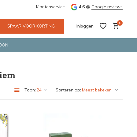
 Deventer
Groene en snelle bezorging door o.a. Fietskoerier en 
Klantenservice
4,6
@
Google reviews
0
SPAAR VOOR KORTING
Inloggen
BON
riem
Account aanmaken
Account aanmaken
Toon:
Sorteren op: