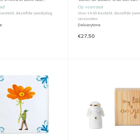
aad
Op voorraad
 besteld, dezelfde (werk)dag
Voor 14.00 besteld, dezelfde (we
verzonden.
me
Deliverytime
€27,50