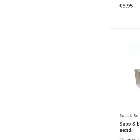
€5,95
Sass & Bel
Sass & b
eend
'When you'r