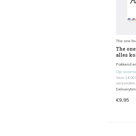
The one lin
The one 
alles k
Pakkend en 
Op voorr
Voor 14.00
verzonden.
Deliveryti
€9,95