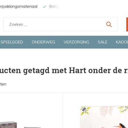
erpakkingsmateriaal
Bekijk de producten live in onze winkel in
SPEELGOED
ONDERWEG
VERZORGING
SALE
KADO
ucten getagd met Hart onder de 
ten