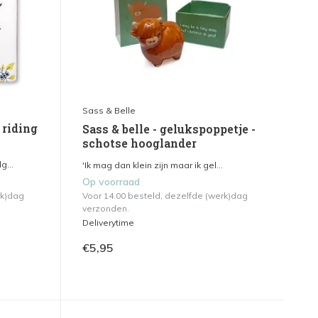
Sass & Belle
 riding
Sass & belle - gelukspoppetje -
schotse hooglander
g...
'Ik mag dan klein zijn maar ik gel...
Op voorraad
rk)dag
Voor 14.00 besteld, dezelfde (werk)dag
verzonden.
Deliverytime
€5,95