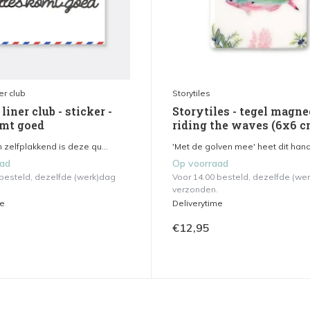
er club
Storytiles
liner club - sticker -
Storytiles - tegel magne
omt goed
riding the waves (6x6 c
zelfplakkend is deze qu...
'Met de golven mee' heet dit hand
aad
Op voorraad
 besteld, dezelfde (werk)dag
Voor 14.00 besteld, dezelfde (we
verzonden.
me
Deliverytime
€12,95