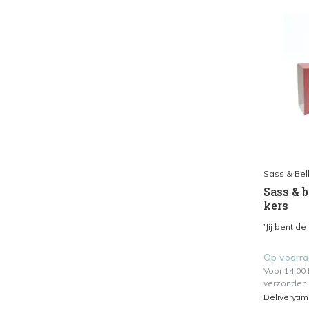
Sass & Bel
Sass & b
kers
'Jij bent de
Op voorr
Voor 14.00
verzonden.
Deliveryti