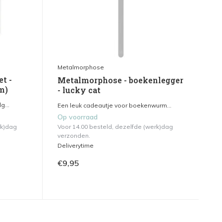
Metalmorphose
et -
Metalmorphose - boekenlegger
m)
- lucky cat
g...
Een leuk cadeautje voor boekenwurm...
Op voorraad
rk)dag
Voor 14.00 besteld, dezelfde (werk)dag
verzonden.
Deliverytime
€9,95