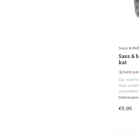
Sass & Bel
Sass & b
kat
'Jij bent pe
Op voorr
Voor 14.00
verzonden.
Deliveryti
€5,95