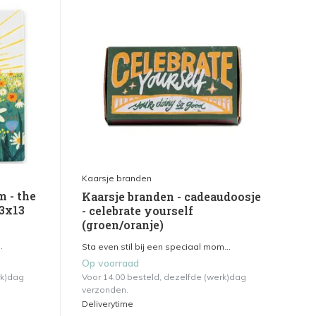
Kaarsje branden
m - the
Kaarsje branden - cadeaudoosje
13x13
- celebrate yourself
(groen/oranje)
.
Sta even stil bij een speciaal mom...
Op voorraad
rk)dag
Voor 14.00 besteld, dezelfde (werk)dag
verzonden.
Deliverytime