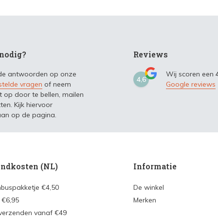
nodig?
Reviews
 de antwoorden op onze
Wij scoren een
4,6
stelde vragen
of neem
Google reviews
t op door te bellen, mailen
ten. Kijk hiervoor
an op de pagina.
ndkosten (NL)
Informatie
nbuspakketje €4,50
De winkel
 €6,95
Merken
 verzenden vanaf €49