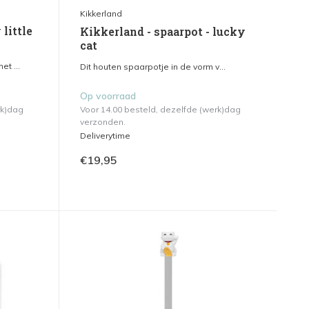
Kikkerland
little
Kikkerland - spaarpot - lucky
cat
t ...
Dit houten spaarpotje in de vorm v...
Op voorraad
rk)dag
Voor 14.00 besteld, dezelfde (werk)dag
verzonden.
Deliverytime
€19,95