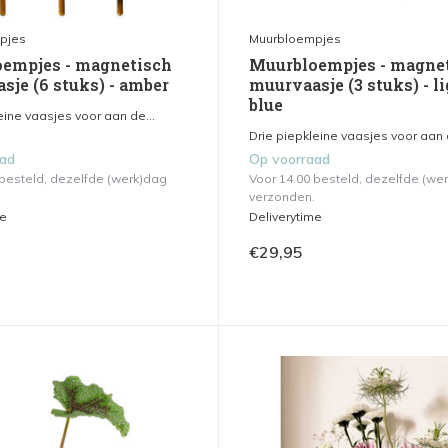
pjes
Muurbloempjes
empjes - magnetisch
Muurbloempjes - magne
sje (6 stuks) - amber
muurvaasje (3 stuks) - l
blue
ine vaasjes voor aan de...
Drie piepkleine vaasjes voor aan d
aad
Op voorraad
 besteld, dezelfde (werk)dag
Voor 14.00 besteld, dezelfde (we
verzonden.
me
Deliverytime
€29,95