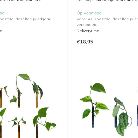
aad
Op voorraad
 besteld, dezelfde (werk)dag
Voor 14.00 besteld, dezelfde (we
verzonden.
me
Deliverytime
€18,95