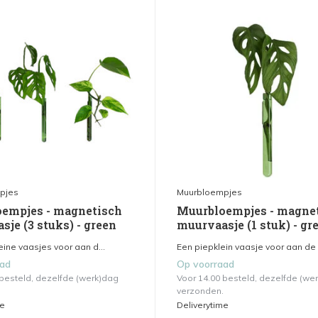
pjes
Muurbloempjes
empjes - magnetisch
Muurbloempjes - magne
je (3 stuks) - green
muurvaasje (1 stuk) - gr
eine vaasjes voor aan d...
Een piepklein vaasje voor aan de 
aad
Op voorraad
 besteld, dezelfde (werk)dag
Voor 14.00 besteld, dezelfde (we
verzonden.
me
Deliverytime