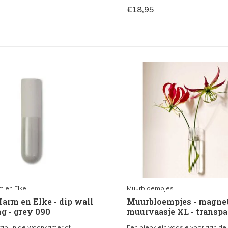
€18,95
m en Elke
Muurbloempjes
Harm en Elke - dip wall
Muurbloempjes - magne
g - grey 090
muurvaasje XL - transpa
ap, in de woonkamer of ...
Een piepklein vaasje voor aan de 