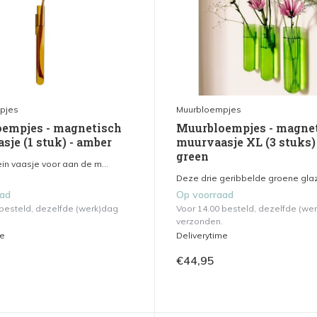
pjes
Muurbloempjes
empjes - magnetisch
Muurbloempjes - magne
sje (1 stuk) - amber
muurvaasje XL (3 stuks) 
green
in vaasje voor aan de m...
Deze drie geribbelde groene glaz
aad
Op voorraad
 besteld, dezelfde (werk)dag
Voor 14.00 besteld, dezelfde (we
verzonden.
me
Deliverytime
€44,95