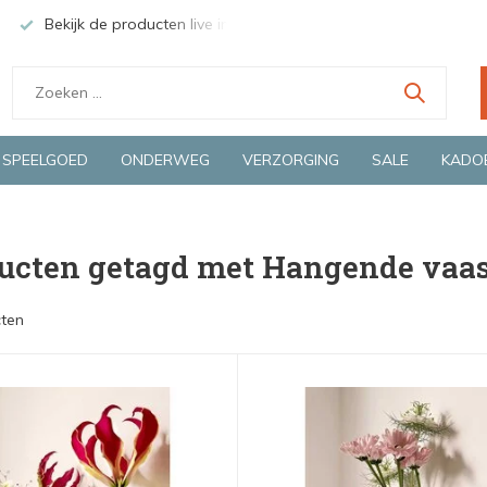
Bekijk de producten live in onze winkel in Deventer
Groen
SPEELGOED
ONDERWEG
VERZORGING
SALE
KADO
ucten getagd met Hangende vaa
ten