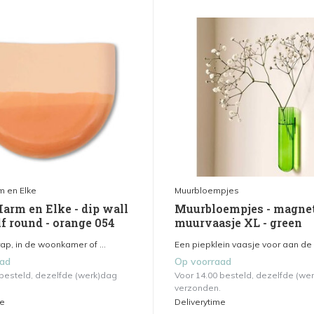
m en Elke
Muurbloempjes
Harm en Elke - dip wall
Muurbloempjes - magne
f round - orange 054
muurvaasje XL - green
ap, in de woonkamer of ...
Een piepklein vaasje voor aan de 
aad
Op voorraad
 besteld, dezelfde (werk)dag
Voor 14.00 besteld, dezelfde (we
verzonden.
me
Deliverytime