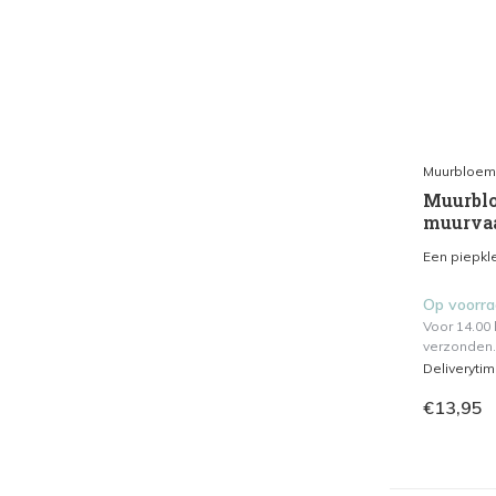
Muurbloem
Muurblo
muurvaa
Een piepkle
Op voorr
Voor 14.00
verzonden.
Deliveryti
€13,95