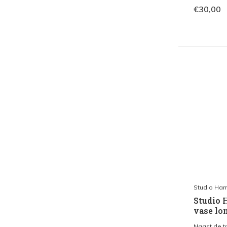
€30,00
Studio Har
Studio 
vase lon
Naast de tr