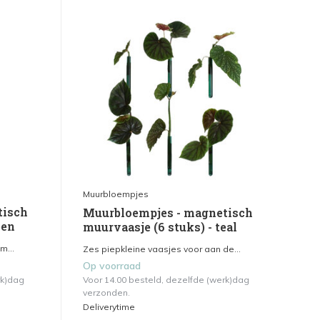
Muurbloempjes
tisch
Muurbloempjes - magnetisch
een
muurvaasje (6 stuks) - teal
m...
Zes piepkleine vaasjes voor aan de...
Op voorraad
rk)dag
Voor 14.00 besteld, dezelfde (werk)dag
verzonden.
Deliverytime