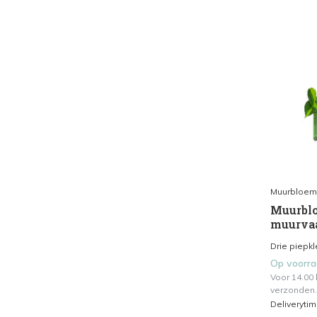
Muurbloem
Muurblo
muurvaas
Drie piepkl
Op voorr
Voor 14.00
verzonden.
Deliveryti