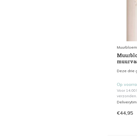
Muurbloem
Muurblo
muurvaa
Deze drie g
Op voorr
Voor 14.00
verzonden.
Deliveryti
€44,95