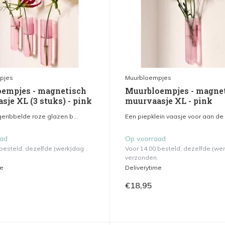
pjes
Muurbloempjes
empjes - magnetisch
Muurbloempjes - magne
sje XL (3 stuks) - pink
muurvaasje XL - pink
eribbelde roze glazen b...
Een piepklein vaasje voor aan de 
aad
Op voorraad
 besteld, dezelfde (werk)dag
Voor 14.00 besteld, dezelfde (we
verzonden.
me
Deliverytime
€18,95