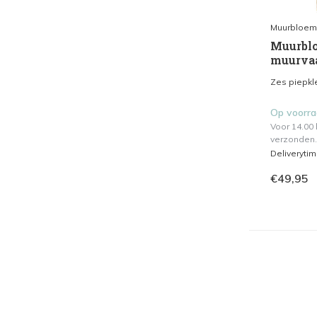
Muurbloem
Muurblo
muurvaa
Zes piepkle
Op voorr
Voor 14.00
verzonden.
Deliveryti
€49,95