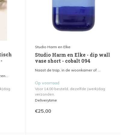
Studio Harm en Elke
tisch
Studio Harm en Elke - dip wall
-
vase short - cobalt 094
Naast de trap, in de woonkamer of ...
en...
Op voorraad
rk)dag
Voor 14.00 besteld, dezelfde (werk)dag
verzonden.
Deliverytime
€25,00