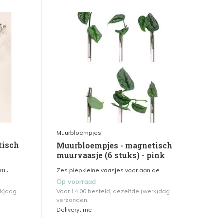
Muurbloempjes
tisch
Muurbloempjes - magnetisch
muurvaasje (6 stuks) - pink
m...
Zes piepkleine vaasjes voor aan de...
Op voorraad
rk)dag
Voor 14.00 besteld, dezelfde (werk)dag
verzonden.
Deliverytime