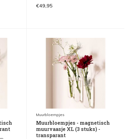
€49,95
Muurbloempjes
tisch
Muurbloempjes - magnetisch
rant
muurvaasje XL (3 stuks) -
transparant
m...