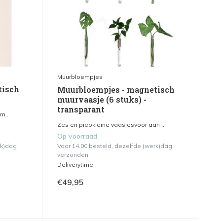
Muurbloempjes
tisch
Muurbloempjes - magnetisch
muurvaasje (6 stuks) -
transparant
m...
Zes en piepkleine vaasjesvoor aan ...
Op voorraad
rk)dag
Voor 14.00 besteld, dezelfde (werk)dag
verzonden.
Deliverytime
€49,95