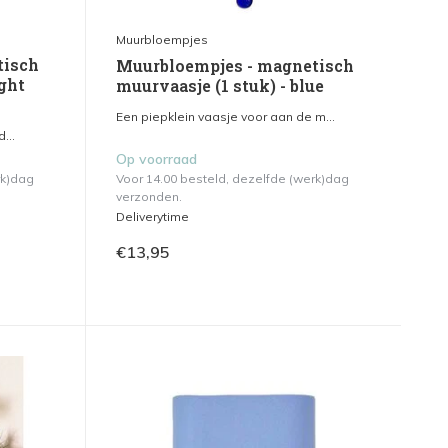
Muurbloempjes
tisch
Muurbloempjes - magnetisch
ight
muurvaasje (1 stuk) - blue
Een piepklein vaasje voor aan de m...
...
Op voorraad
rk)dag
Voor 14.00 besteld, dezelfde (werk)dag
verzonden.
Deliverytime
€13,95