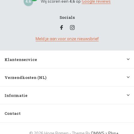
4,6
Wij scoren een
4,6
op
Google reviews
Socials
Meld je aan voor onze nieuwsbrief
Klantenservice
Verzendkosten (NL)
Informatie
Contact
© 2026 Hoge Ramen - Theme By
DMWS
x
Plus+