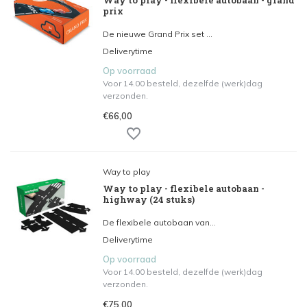
Way to play - flexibele autobaan - grand
prix
De nieuwe Grand Prix set ...
Deliverytime
Op voorraad
Voor 14.00 besteld, dezelfde (werk)dag
verzonden.
€66,00
Way to play
Way to play - flexibele autobaan -
highway (24 stuks)
De flexibele autobaan van...
Deliverytime
Op voorraad
Voor 14.00 besteld, dezelfde (werk)dag
verzonden.
€75,00