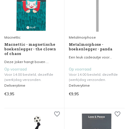
Macnettic
Metalmorphose
Macnettic - magnetische
Metalmorphose -
boekenlegger - the clown
boekenlegger - panda
of chaos
Een leuk cadeautje voor...
Deze Joker hangt boven ...
Op voorraad
Op voorraad
Voor 14.00 besteld, dezelfde
Voor 14.00 besteld, dezelfde
(werk)dag verzonden.
(werk)dag verzonden.
Deliverytime
Deliverytime
€3,95
€9,95