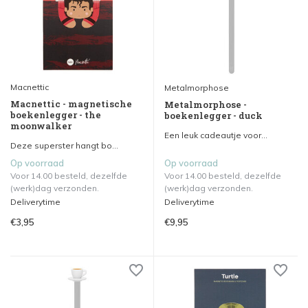
Macnettic
Metalmorphose
Macnettic - magnetische
Metalmorphose -
boekenlegger - the
boekenlegger - duck
moonwalker
Een leuk cadeautje voor...
Deze superster hangt bo...
Op voorraad
Op voorraad
Voor 14.00 besteld, dezelfde
Voor 14.00 besteld, dezelfde
(werk)dag verzonden.
(werk)dag verzonden.
Deliverytime
Deliverytime
€3,95
€9,95