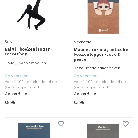
Balvi
Macnettic
Balvi - boekenlegger -
Macnettic - magnetische
soccer boy
boekenlegger - love &
peace
Houd jij van voetbal en...
Deze Beatle hangt boven...
Op voorraad
Op voorraad
Voor 14.00 besteld, dezelfde
Voor 14.00 besteld, dezelfde
(werk)dag verzonden.
(werk)dag verzonden.
Deliverytime
Deliverytime
€8,95
€3,95