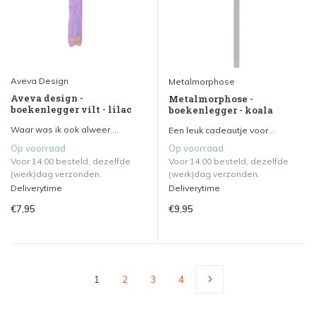
Aveva Design
Metalmorphose
Aveva design -
Metalmorphose -
boekenlegger vilt - lilac
boekenlegger - koala
Waar was ik ook alweer ...
Een leuk cadeautje voor...
Op voorraad
Op voorraad
Voor 14.00 besteld, dezelfde
Voor 14.00 besteld, dezelfde
(werk)dag verzonden.
(werk)dag verzonden.
Deliverytime
Deliverytime
€7,95
€9,95
1
2
3
4