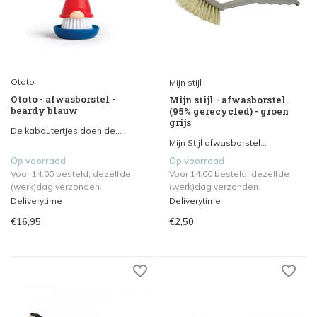
Ototo
Mijn stijl
Ototo - afwasborstel -
Mijn stijl - afwasborstel
beardy blauw
(95% gerecycled) - groen
grijs
De kaboutertjes doen de...
Mijn Stijl afwasborstel...
Op voorraad
Op voorraad
Voor 14.00 besteld, dezelfde
Voor 14.00 besteld, dezelfde
(werk)dag verzonden.
(werk)dag verzonden.
Deliverytime
Deliverytime
€16,95
€2,50