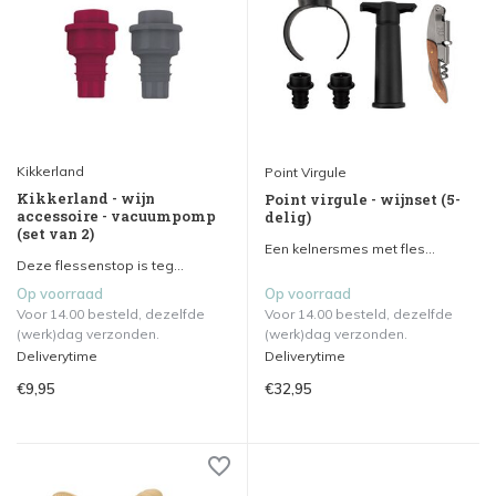
Kikkerland
Point Virgule
Kikkerland - wijn
Point virgule - wijnset (5-
accessoire - vacuumpomp
delig)
(set van 2)
Een kelnersmes met fles...
Deze flessenstop is teg...
Op voorraad
Op voorraad
Voor 14.00 besteld, dezelfde
Voor 14.00 besteld, dezelfde
(werk)dag verzonden.
(werk)dag verzonden.
Deliverytime
Deliverytime
€9,95
€32,95