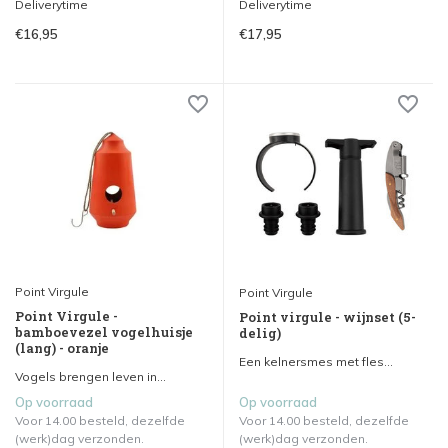
Deliverytime
Deliverytime
€16,95
€17,95
Point Virgule
Point Virgule
Point Virgule -
Point virgule - wijnset (5-
bamboevezel vogelhuisje
delig)
(lang) - oranje
Een kelnersmes met fles...
Vogels brengen leven in...
Op voorraad
Op voorraad
Voor 14.00 besteld, dezelfde
Voor 14.00 besteld, dezelfde
(werk)dag verzonden.
(werk)dag verzonden.