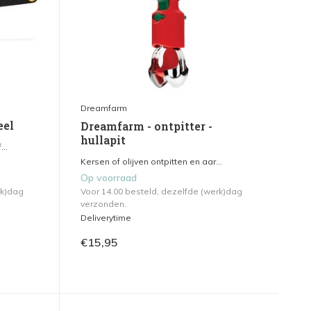
Dreamfarm
eel
Dreamfarm - ontpitter -
hullapit
..
Kersen of olijven ontpitten en aar...
Op voorraad
rk)dag
Voor 14.00 besteld, dezelfde (werk)dag
verzonden.
Deliverytime
€15,95