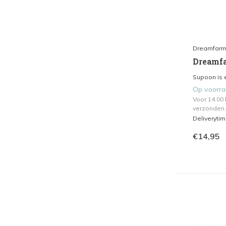
Dreamfar
Dreamfa
Supoon is e
Op voorr
Voor 14.00
verzonden.
Deliveryti
€14,95