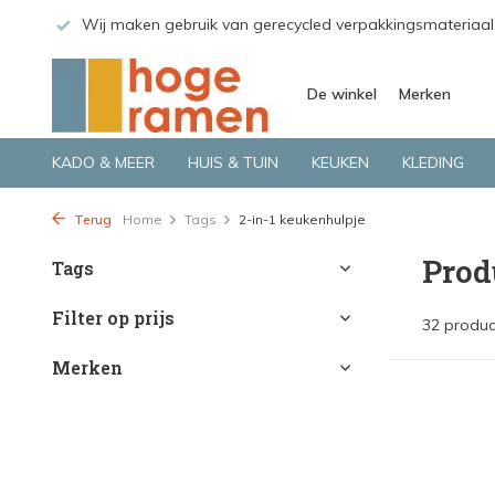
 GLS.
Wij maken gebruik van gerecycled verpakkingsmateriaal
De winkel
Merken
KADO & MEER
HUIS & TUIN
KEUKEN
KLEDING
Terug
Home
Tags
2-in-1 keukenhulpje
Prod
Tags
Filter op prijs
32 produc
Merken