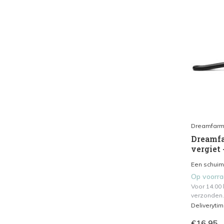
Dreamfar
Dreamfa
vergiet 
Een schuims
Op voorr
Voor 14.00
verzonden.
Deliveryti
€16,95