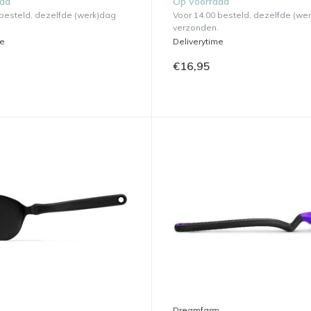
aad
Op voorraad
 besteld, dezelfde (werk)dag
Voor 14.00 besteld, dezelfde (we
verzonden.
me
Deliverytime
€16,95
m
Dreamfarm