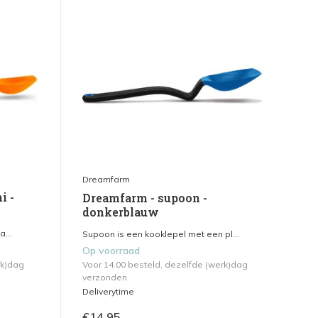
Dreamfarm
i -
Dreamfarm - supoon -
donkerblauw
...
Supoon is een kooklepel met een pl...
Op voorraad
rk)dag
Voor 14.00 besteld, dezelfde (werk)dag
verzonden.
Deliverytime
€14,95