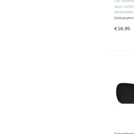
Op voorr
Voor 14.00
verzonden.
Deliveryti
€16,95
Dreamfar