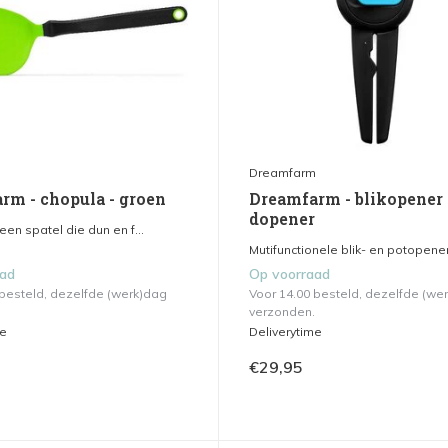
m
Dreamfarm
rm - chopula - groen
Dreamfarm - blikopener 
dopener
een spatel die dun en f...
Mutifunctionele blik- en potopener.
aad
Op voorraad
 besteld, dezelfde (werk)dag
Voor 14.00 besteld, dezelfde (we
verzonden.
me
Deliverytime
€29,95