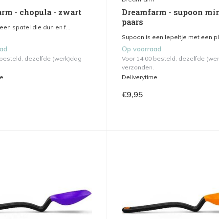
rm - chopula - zwart
Dreamfarm - supoon min
paars
een spatel die dun en f...
Supoon is een lepeltje met een pla
aad
Op voorraad
 besteld, dezelfde (werk)dag
Voor 14.00 besteld, dezelfde (we
verzonden.
me
Deliverytime
€9,95