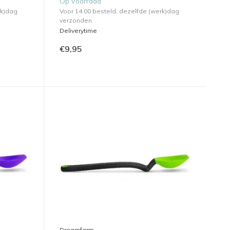
Op voorraad
rk)dag
Voor 14.00 besteld, dezelfde (werk)dag
verzonden.
Deliverytime
€9,95
Dreamfarm