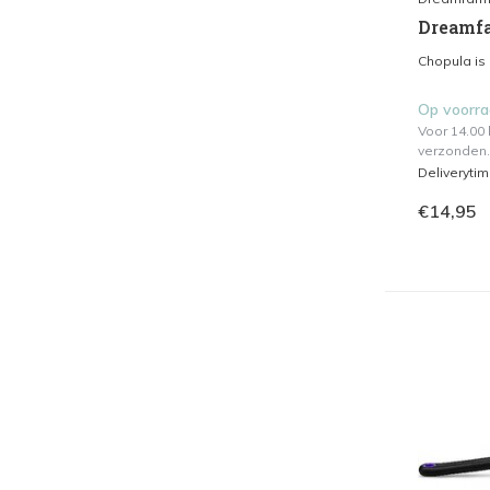
Dreamfa
Chopula is 
Op voorr
Voor 14.00
verzonden.
Deliveryti
€14,95