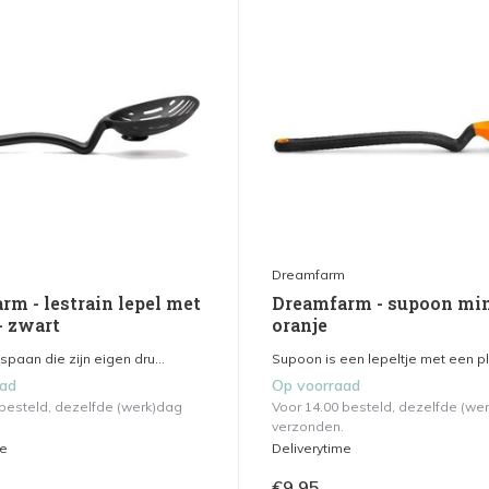
m
Dreamfarm
rm - lestrain lepel met
Dreamfarm - supoon min
- zwart
oranje
paan die zijn eigen dru...
Supoon is een lepeltje met een pla
aad
Op voorraad
 besteld, dezelfde (werk)dag
Voor 14.00 besteld, dezelfde (we
verzonden.
me
Deliverytime
€9,95