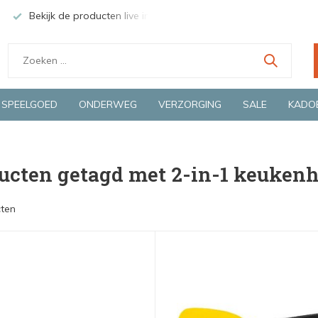
Bekijk de producten live in onze winkel in Deventer
Groen
SPEELGOED
ONDERWEG
VERZORGING
SALE
KADO
ucten getagd met 2-in-1 keukenh
ten