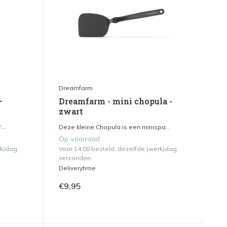
Dreamfarm
-
Dreamfarm - mini chopula -
zwart
..
Deze kleine Chopula is een minispa...
Op voorraad
rk)dag
Voor 14.00 besteld, dezelfde (werk)dag
verzonden.
Deliverytime
€9,95