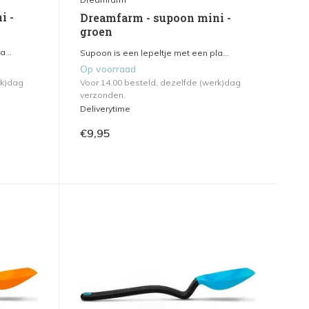
i -
Dreamfarm - supoon mini -
groen
...
Supoon is een lepeltje met een pla...
Op voorraad
rk)dag
Voor 14.00 besteld, dezelfde (werk)dag
verzonden.
Deliverytime
€9,95