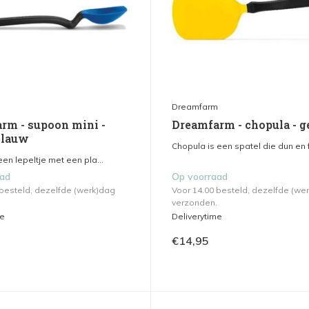
m
Dreamfarm
rm - supoon mini -
Dreamfarm - chopula - g
blauw
Chopula is een spatel die dun en f.
en lepeltje met een pla...
aad
Op voorraad
 besteld, dezelfde (werk)dag
Voor 14.00 besteld, dezelfde (we
verzonden.
me
Deliverytime
€14,95