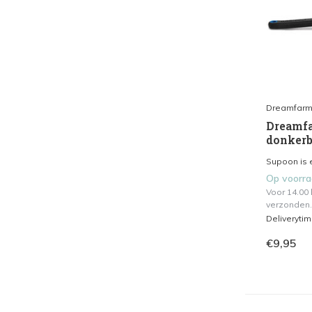
Dreamfar
Dreamfa
donker
Supoon is e
Op voorr
Voor 14.00
verzonden.
Deliveryti
€9,95