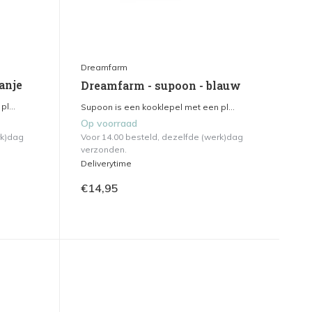
Dreamfarm
anje
Dreamfarm - supoon - blauw
l...
Supoon is een kooklepel met een pl...
Op voorraad
rk)dag
Voor 14.00 besteld, dezelfde (werk)dag
verzonden.
Deliverytime
€14,95