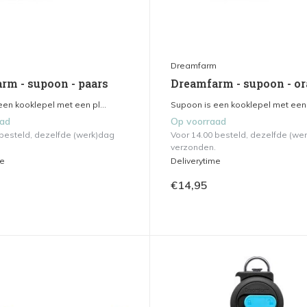
m
Dreamfarm
rm - supoon - paars
Dreamfarm - supoon - or
en kooklepel met een pl...
Supoon is een kooklepel met een p
aad
Op voorraad
 besteld, dezelfde (werk)dag
Voor 14.00 besteld, dezelfde (we
verzonden.
me
Deliverytime
€14,95