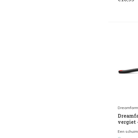
Dreamfar
Dreamfa
vergiet 
Een schuims