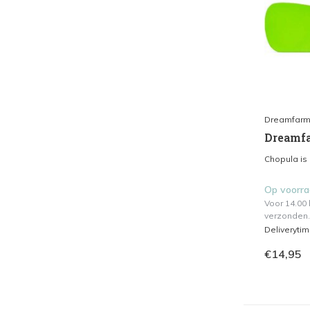
Dreamfar
Dreamfa
Chopula is 
Op voorr
Voor 14.00
verzonden.
Deliveryti
€14,95