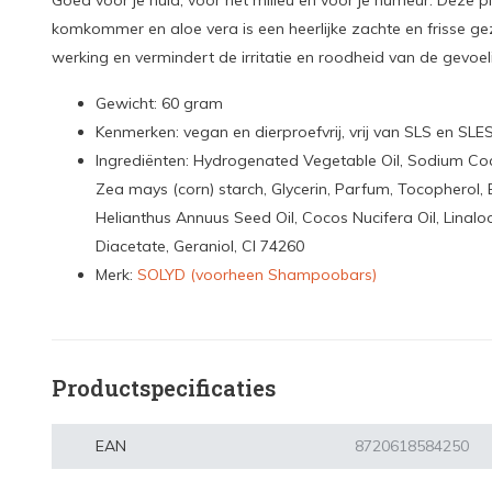
Goed voor je huid, voor het milieu en voor je humeur. Deze pl
komkommer en aloe vera is een heerlijke zachte en frisse gez
werking en vermindert de irritatie en roodheid van de gevoel
Gewicht: 60 gram
Kenmerken: vegan en dierproefvrij, vrij van SLS en SLE
Ingrediënten: Hydrogenated Vegetable Oil, Sodium Coco
Zea mays (corn) starch, Glycerin, Parfum, Tocopherol, 
Helianthus Annuus Seed Oil, Cocos Nucifera Oil, Linalo
Diacetate, Geraniol, CI 74260
Merk:
SOLYD (voorheen Shampoobars)
Productspecificaties
EAN
8720618584250