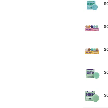
SO
SO
SO
SO
SO