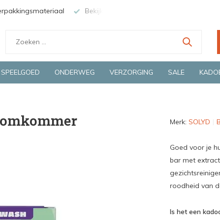
erpakkingsmateriaal
Bekijk de producten live in onze winkel in
SPEELGOED
ONDERWEG
VERZORGING
SALE
KADO
a komkommer
Merk:
SOLYD
B
Goed voor je hu
bar met extract
gezichtsreiniger
roodheid van d
Is het een kadoo