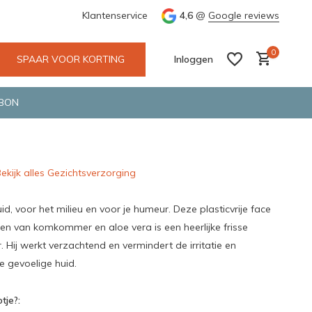
 Deventer
Groene en snelle bezorging door o.a. Fietskoerier en 
Klantenservice
4,6
@
Google reviews
0
SPAAR VOOR KORTING
Inloggen
BON
ekijk alles Gezichtsverzorging
Account aanmaken
Account aanmaken
id, voor het milieu en voor je humeur. Deze plasticvrije face
en van komkommer en aloe vera is een heerlijke frisse
. Hij werkt verzachtend en vermindert de irritatie en
e gevoelige huid.
tje?: