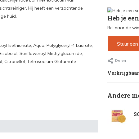
asticvrije face bar met extracten van
ichtsreiniger. Hij heeft een verzachtende
ige huid.
Heb je een
Bel naar de win
S
Stuur een
yl Isethionate, Aqua, Polyglyceryl-4 Laurate,
Bisabolol, Sunfloweroyl Methylglucamide,
Delen
ol, Citronellol, Tetrasodium Glutamate
Verkrijgbaar
Andere me
SO