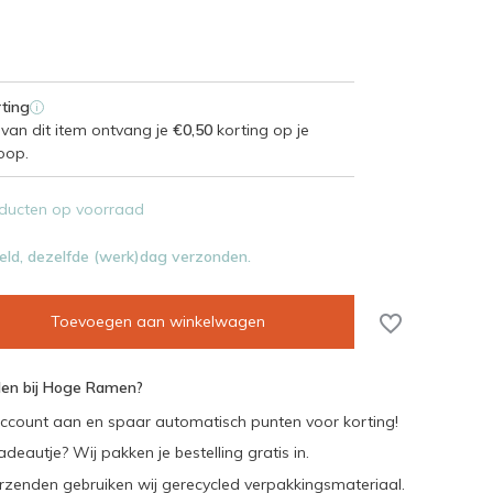
ting
i
van dit item ontvang je
€0,50
korting op je
oop.
ducten op voorraad
eld, dezelfde (werk)dag verzonden.
Toevoegen aan winkelwagen
en bij Hoge Ramen?
ccount aan en spaar automatisch punten voor korting!
adeautje? Wij pakken je bestelling gratis in.
rzenden gebruiken wij gerecycled verpakkingsmateriaal.