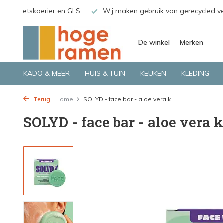
o.a. Fietskoerier en GLS.
Wij maken gebruik van gerecycled v
De winkel
Merken
KADO & MEER
HUIS & TUIN
KEUKEN
KLEDING
Terug
Home
SOLYD - face bar - aloe vera k...
SOLYD - face bar - aloe ver