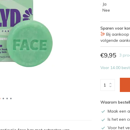
Ja
Nee
Sparen voor kor
Bij aankoop 
volgende aank
€9,95
3 pro
Voor 14.00 best
Waarom bestell
Maak een a
Is het een c
Voor het ve