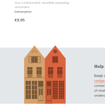
Voor 14.00 besteld, dezelfde (werk)dag
verzonden.
Deliverytime
€9,95
Hulp 
Bekijk
veelge
contac
of chat
ondera