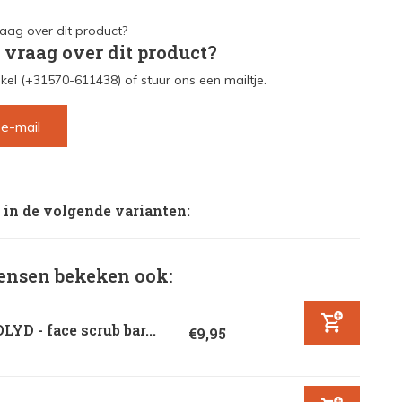
 vraag over dit product?
kel (+31570-611438) of stuur ons een mailtje.
 e-mail
 in de volgende varianten:
nsen bekeken ook:
LYD - face scrub bar...
€9,95