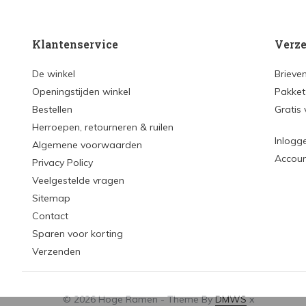
Klantenservice
Verze
De winkel
Brieve
Openingstijden winkel
Pakket
Bestellen
Gratis
Herroepen, retourneren & ruilen
Inlogg
Algemene voorwaarden
Accou
Privacy Policy
Veelgestelde vragen
Sitemap
Contact
Sparen voor korting
Verzenden
© 2026 Hoge Ramen - Theme By
DMWS
x