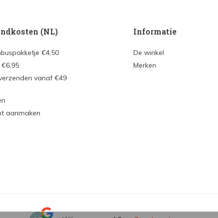
ndkosten (NL)
Informatie
nbuspakketje €4,50
De winkel
 €6,95
Merken
 verzenden vanaf €49
en
nt aanmaken