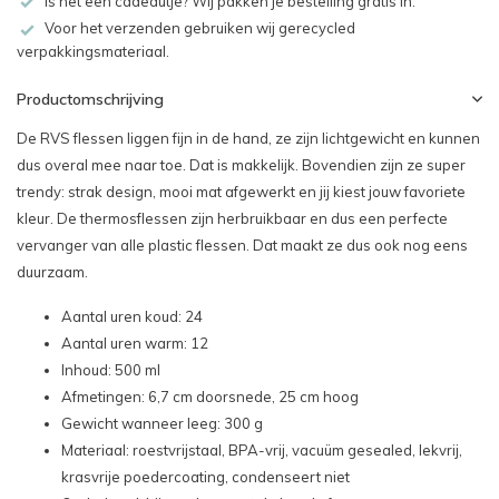
Is het een cadeautje? Wij pakken je bestelling gratis in.
Voor het verzenden gebruiken wij gerecycled
verpakkingsmateriaal.
Productomschrijving
De RVS flessen liggen fijn in de hand, ze zijn lichtgewicht en kunnen
dus overal mee naar toe. Dat is makkelijk. Bovendien zijn ze super
trendy: strak design, mooi mat afgewerkt en jij kiest jouw favoriete
kleur. De thermosflessen zijn herbruikbaar en dus een perfecte
vervanger van alle plastic flessen. Dat maakt ze dus ook nog eens
duurzaam.
Aantal uren koud: 24
Aantal uren warm: 12
Inhoud: 500 ml
Afmetingen: 6,7 cm doorsnede, 25 cm hoog
Gewicht wanneer leeg: 300 g
Materiaal: roestvrijstaal, BPA-vrij, vacuüm gesealed, lekvrij,
krasvrije poedercoating, condenseert niet