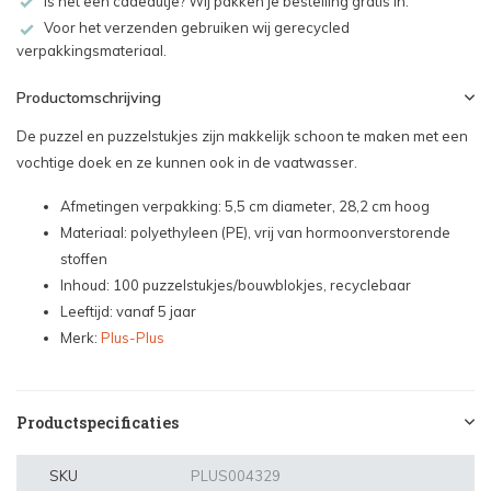
Is het een cadeautje? Wij pakken je bestelling gratis in.
Voor het verzenden gebruiken wij gerecycled
verpakkingsmateriaal.
Productomschrijving
De puzzel en puzzelstukjes zijn makkelijk schoon te maken met een
vochtige doek en ze kunnen ook in de vaatwasser.
Afmetingen verpakking: 5,5 cm diameter, 28,2 cm hoog
Materiaal: polyethyleen (PE), vrij van hormoonverstorende
stoffen
Inhoud: 100 puzzelstukjes/bouwblokjes, recyclebaar
Leeftijd: vanaf 5 jaar
Merk:
Plus-Plus
Productspecificaties
SKU
PLUS004329