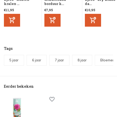
kralen ...
borduur k...
da...
€11,95
€7,95
€10,95
Tags
5 jaar
6 jaar
7 jaar
8 jaar
Bloemen
Eerder bekeken