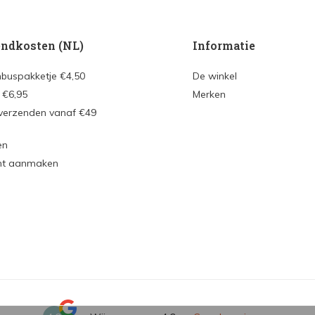
ndkosten (NL)
Informatie
nbuspakketje €4,50
De winkel
 €6,95
Merken
 verzenden vanaf €49
en
nt aanmaken