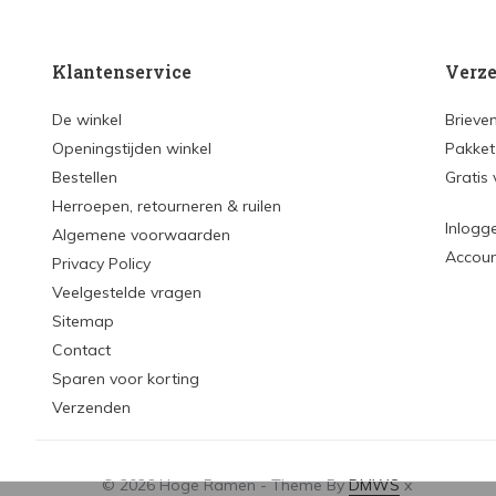
Klantenservice
Verze
De winkel
Brieve
Openingstijden winkel
Pakket
Bestellen
Gratis
Herroepen, retourneren & ruilen
Inlogg
Algemene voorwaarden
Accou
Privacy Policy
Veelgestelde vragen
Sitemap
Contact
Sparen voor korting
Verzenden
© 2026 Hoge Ramen - Theme By
DMWS
x