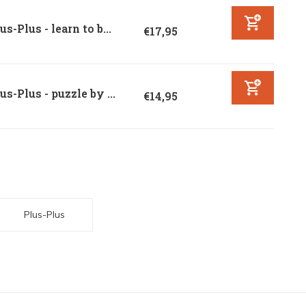
us-Plus - learn to b...
€17,95
us-Plus - puzzle by ...
€14,95
Plus-Plus