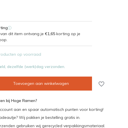
ting
i
van dit item ontvang je
€1,65
korting op je
oop.
roducten op voorraad
eld, dezelfde (werk)dag verzonden.
Toevoegen aan winkelwagen
en bij Hoge Ramen?
ccount aan en spaar automatisch punten voor korting!
adeautje? Wij pakken je bestelling gratis in.
rzenden gebruiken wij gerecycled verpakkingsmateriaal.