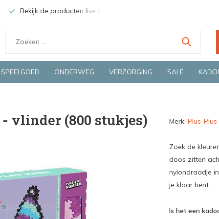
Bekijk de producten live in onze winkel in Deventer
Groen
SPEELGOED
ONDERWEG
VERZORGING
SALE
KADO
- vlinder (800 stukjes)
Merk:
Plus-Plus
Zoek de kleuren
doos zitten ach
nylondraadje i
je klaar bent.
Is het een kadoo