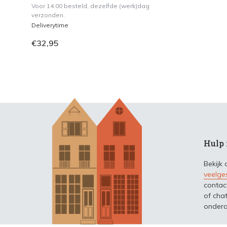
Voor 14.00 besteld, dezelfde (werk)dag
verzonden.
Deliverytime
€32,95
Hulp 
Bekijk
veelge
contac
of chat
ondera