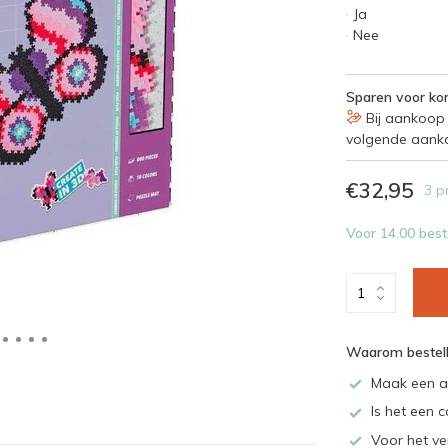
Ja
Nee
Sparen voor kor
Bij aankoop 
volgende aank
€32,95
3 p
Voor 14.00 best
Waarom bestell
Maak een a
Is het een c
Voor het ve