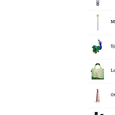
Me
Sj
Lo
Ot