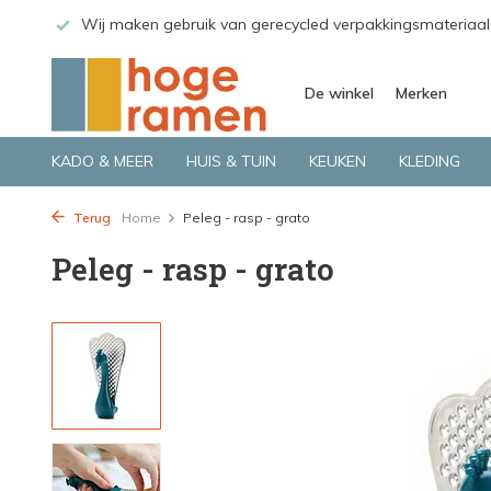
 GLS.
Wij maken gebruik van gerecycled verpakkingsmateriaal
De winkel
Merken
KADO & MEER
HUIS & TUIN
KEUKEN
KLEDING
Terug
Home
Peleg - rasp - grato
Peleg - rasp - grato