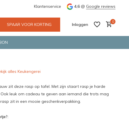
e en snelle bezorging door o.a. Fietskoerier en GLS.
Klantenservice
4,6
@
Google reviews
Wij maken
0
SPAAR VOOR KORTING
Inloggen
BON
kijk alles Keukengerei
Account aanmaken
Account aanmaken
auw zit deze rasp op tafel. Met zijn staart rasp je harde
. Ook leuk om cadeau te geven aan iemand die trots mag
 rasp zit in een mooie geschenkverpakking.
tje?: