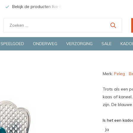
Bekijk de producten live in onze winkel in Deventer
Groen
SPEELGOED
ONDERWEG
VERZORGING
SALE
KADO
Merk:
Peleg
Be
Trots als een p
kaas of kaneel
zijn. De blauwe
Is het een kadoo
Ja