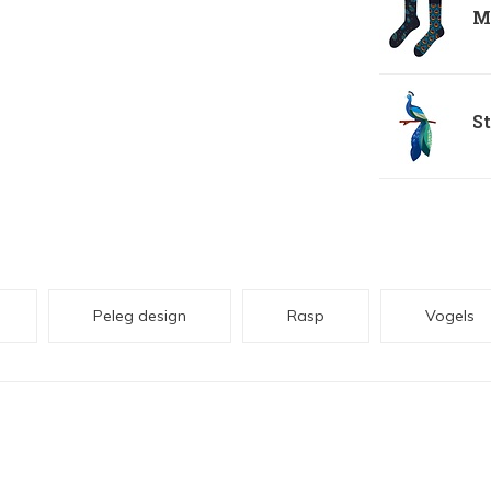
M
St
Peleg design
Rasp
Vogels