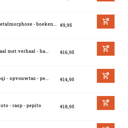
talmorphose - boeken...
€9,95
aal met verhaal - ha...
€16,95
qi - opvouwtas - pe...
€14,95
oto - rasp - pepito
€18,95