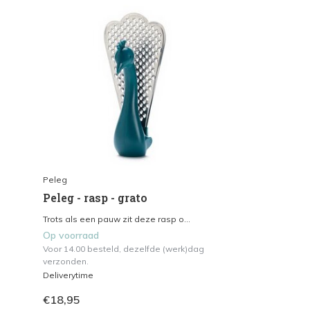
Peleg
Peleg - rasp - grato
Trots als een pauw zit deze rasp o...
Op voorraad
Voor 14.00 besteld, dezelfde (werk)dag
verzonden.
Deliverytime
€18,95