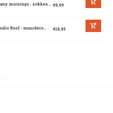
any mornings - sokken...
€9,99
udio Roof - muurdeco...
€18,95