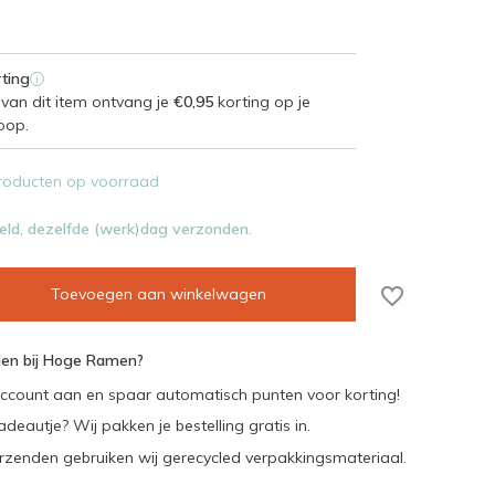
ting
i
van dit item ontvang je
€0,95
korting op je
oop.
roducten op voorraad
eld, dezelfde (werk)dag verzonden.
Toevoegen aan winkelwagen
en bij Hoge Ramen?
ccount aan en spaar automatisch punten voor korting!
adeautje? Wij pakken je bestelling gratis in.
rzenden gebruiken wij gerecycled verpakkingsmateriaal.