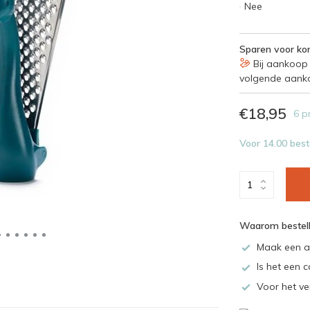
Nee
Sparen voor kor
Bij aankoop 
volgende aank
€18,95
6 p
Voor 14.00 best
Waarom bestell
Maak een a
Is het een c
Voor het ve