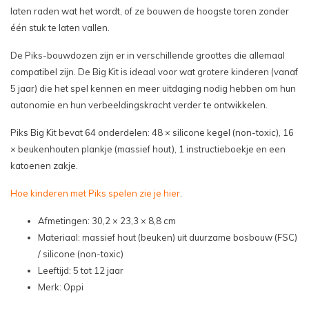
laten raden wat het wordt, of ze bouwen de hoogste toren zonder
één stuk te laten vallen.
De Piks-bouwdozen zijn er in verschillende groottes die allemaal
compatibel zijn. De Big Kit is ideaal voor wat grotere kinderen (vanaf
5 jaar) die het spel kennen en meer uitdaging nodig hebben om hun
autonomie en hun verbeeldingskracht verder te ontwikkelen.
Piks Big Kit bevat 64 onderdelen: 48 × silicone kegel (non-toxic), 16
× beukenhouten plankje (massief hout), 1 instructieboekje en een
katoenen zakje.
Hoe kinderen met Piks spelen zie je hier
.
Afmetingen: 30,2 × 23,3 × 8,8 cm
Materiaal: massief hout (beuken) uit duurzame bosbouw (FSC)
/ silicone (non-toxic)
Leeftijd: 5 tot 12 jaar
Merk: Oppi