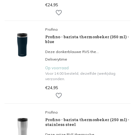
€24,95
Profino
Profino - barista thermosbeker (350 ml) -
blue
Deze donkerblauwe RVS the...
Deliverytime
Op voorraad
Voor 14.00 besteld, dezelfde (werk)dag
verzonden.
€24,95
Profino
Profino - barista thermosbeker (250 ml) -
stainless steel
Deze grijze RVS thermosbe...