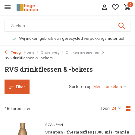
0
cled verpakkingsmateriaal
Bekijk de producten live in on
Terug
Home
Onderweg
Drinken meenemen
RVS drinkflessen & -bekers
RVS drinkflessen & -bekers
Sorteren op:
Filter
Toon:
160 producten
SCANPAN
Scanpan - thermosfles (1000 ml) - tannin