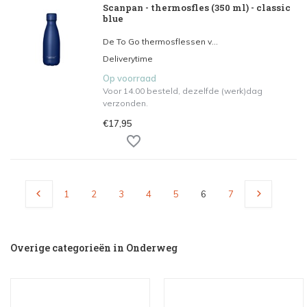
Scanpan - thermosfles (350 ml) - classic
blue
De To Go thermosflessen v...
Deliverytime
Op voorraad
Voor 14.00 besteld, dezelfde (werk)dag
verzonden.
€17,95
1
2
3
4
5
6
7
Overige categorieën in Onderweg