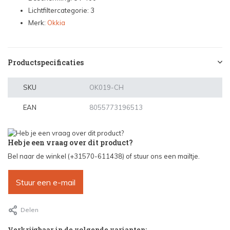
Lichtfiltercategorie: 3
Merk:
Okkia
Productspecificaties
SKU
OK019-CH
EAN
8055773196513
Heb je een vraag over dit product?
Bel naar de winkel (+31570-611438) of stuur ons een mailtje.
Stuur een e-mail
Delen
Verkrijgbaar in de volgende varianten: