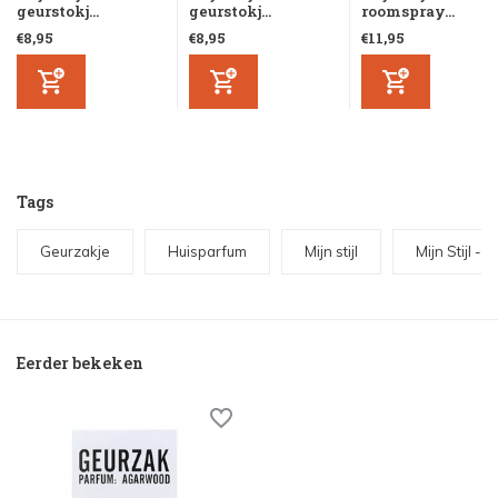
geurstokj...
geurstokj...
roomspray...
€8,95
€8,95
€11,95
Tags
Geurzakje
Huisparfum
Mijn stijl
Mijn Stijl -
Eerder bekeken