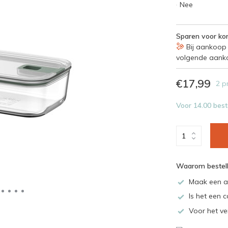
Nee
Sparen voor kor
Bij aankoop 
volgende aank
€17,99
2 p
Voor 14.00 best
Waarom bestell
Maak een a
Is het een c
Voor het ve