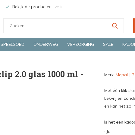
Bekijk de producten live in onze winkel in Deventer
Groen
SPEELGOED
ONDERWEG
VERZORGING
SALE
KADO
ip 2.0 glas 1000 ml -
Merk:
Mepal
B
Met één klik slu
Lekvrij en zond
en kan het zo 
Is het een kadoo
Ja