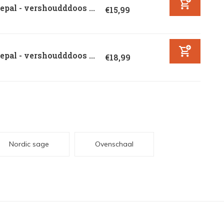
pal - vershoudddoos ...
€15,99
pal - vershoudddoos ...
€18,99
Nordic sage
Ovenschaal