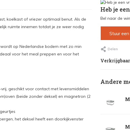
Heb je een
Bel naar de win
t, koelkast of vriezer optimaal benut. Als de
elijk ruimte innemen totdat je ze weer nodig
Stuur een
t wordt op Nederlandse bodem met zo min
Delen
 Ideaal voor het meal preppen en voor het
Verkrijgbaar
Andere me
-vrij, geschikt voor contact met levensmiddelen
stoom)oven (beide zonder deksel) en magnetron (2
Me
 geurtjes
ergen, het deksel heeft een doorkijkvenster
Me