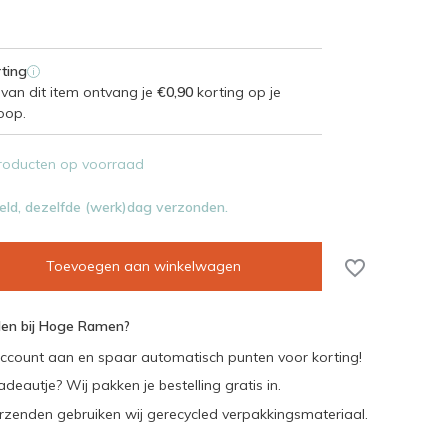
ting
i
van dit item ontvang je
€0,90
korting op je
oop.
roducten op voorraad
eld, dezelfde (werk)dag verzonden.
Toevoegen aan winkelwagen
en bij Hoge Ramen?
ccount aan en spaar automatisch punten voor korting!
adeautje? Wij pakken je bestelling gratis in.
rzenden gebruiken wij gerecycled verpakkingsmateriaal.