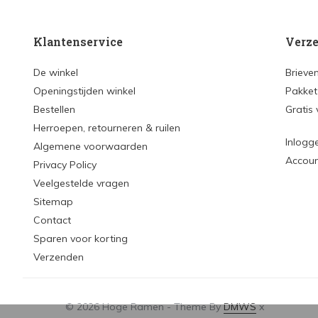
Klantenservice
Verze
De winkel
Brieve
Openingstijden winkel
Pakket
Bestellen
Gratis
Herroepen, retourneren & ruilen
Inlogg
Algemene voorwaarden
Accou
Privacy Policy
Veelgestelde vragen
Sitemap
Contact
Sparen voor korting
Verzenden
© 2026 Hoge Ramen - Theme By
DMWS
x