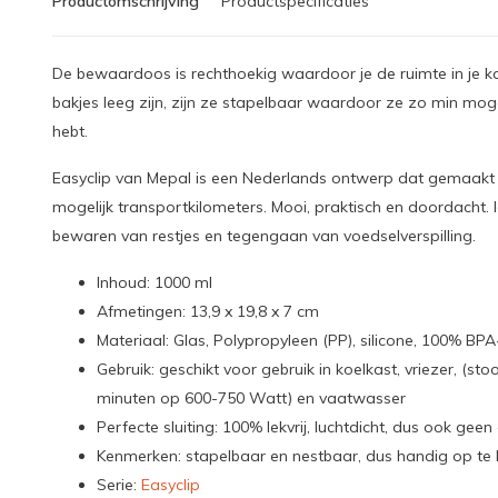
Productomschrijving
Productspecificaties
De bewaardoos is rechthoekig waardoor je de ruimte in je kas
bakjes leeg zijn, zijn ze stapelbaar waardoor ze zo min mog
hebt.
Easyclip van Mepal is een Nederlands ontwerp dat gemaak
mogelijk transportkilometers. Mooi, praktisch en doordacht.
bewaren van restjes en tegengaan van voedselverspilling.
Inhoud: 1000 ml
Afmetingen: 13,9 x 19,8 x 7 cm
Materiaal: Glas, Polypropyleen (PP), silicone, 100% BPA
Gebruik: geschikt voor gebruik in koelkast, vriezer, (
minuten op 600-750 Watt) en vaatwasser
Perfecte sluiting: 100% lekvrij, luchtdicht, dus ook geen
Kenmerken: stapelbaar en nestbaar, dus handig op te b
Serie:
Easyclip