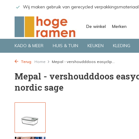
 GLS.
Wij maken gebruik van gerecycled verpakkingsmateriaal
De winkel
Merken
KADO & MEER
HUIS & TUIN
KEUKEN
KLEDING
Terug
Home
Mepal - vershoudddoos easyclip...
Mepal - vershoudddoos easycl
nordic sage