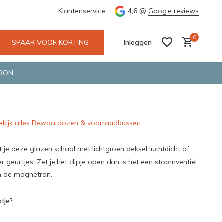
e en snelle bezorging door o.a. Fietskoerier en GLS.
Klantenservice
4,6
@
Google reviews
Wij maken
0
SPAAR VOOR KORTING
Inloggen
BON
ekijk alles Bewaardozen & voorraadbussen
Account aanmaken
Account aanmaken
it je deze glazen schaal met lichtgroen deksel luchtdicht af.
er geurtjes. Zet je het clipje open dan is het een stoomventiel
in de magnetron.
tje?: