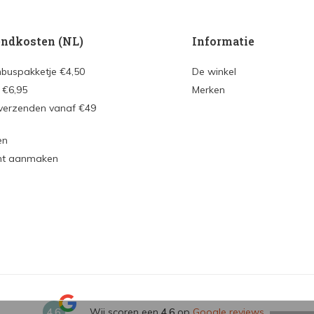
ndkosten (NL)
Informatie
nbuspakketje €4,50
De winkel
 €6,95
Merken
 verzenden vanaf €49
en
nt aanmaken
4,6
Wij scoren een
4,6
op
Google reviews