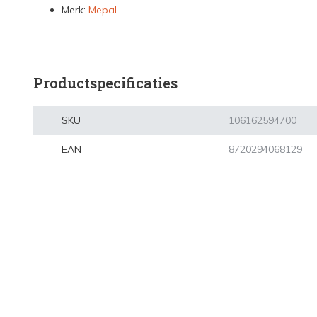
Merk:
Mepal
Productspecificaties
SKU
106162594700
EAN
8720294068129