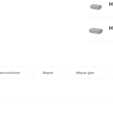
Me
Me
etronschaal
Mepal
Mepal glas