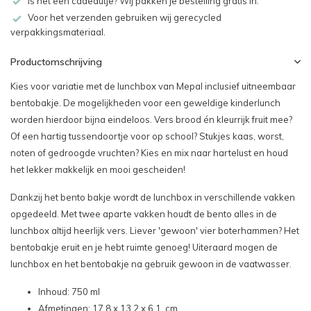
Is het een cadeautje? Wij pakken je bestelling gratis in.
Voor het verzenden gebruiken wij gerecycled
verpakkingsmateriaal.
Productomschrijving
Kies voor variatie met de lunchbox van Mepal inclusief uitneembaar
bentobakje. De mogelijkheden voor een geweldige kinderlunch
worden hierdoor bijna eindeloos. Vers brood én kleurrijk fruit mee?
Of een hartig tussendoortje voor op school? Stukjes kaas, worst,
noten of gedroogde vruchten? Kies en mix naar hartelust en houd
het lekker makkelijk en mooi gescheiden!
Dankzij het bento bakje wordt de lunchbox in verschillende vakken
opgedeeld. Met twee aparte vakken houdt de bento alles in de
lunchbox altijd heerlijk vers. Liever 'gewoon' vier boterhammen? Het
bentobakje eruit en je hebt ruimte genoeg! Uiteraard mogen de
lunchbox en het bentobakje na gebruik gewoon in de vaatwasser.
Inhoud: 750 ml
Afmetingen: 17,8 x 13,2 x 6,1 cm