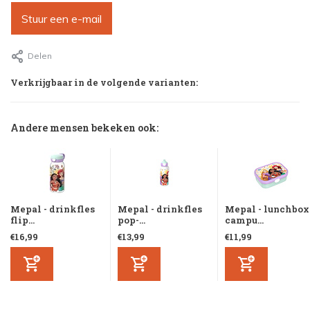
Stuur een e-mail
Delen
Verkrijgbaar in de volgende varianten:
Andere mensen bekeken ook:
Mepal - drinkfles
Mepal - drinkfles
Mepal - lunchbox
flip...
pop-...
campu...
€16,99
€13,99
€11,99