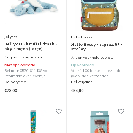
Jellycat
Hello Hossy
Jellycat - knuffel draak -
Hello Hossy - rugzak 6+ -
sky dragon (large)
smiley
Nog nooit zag je zo'n l...
Alleen voor hele coole ...
Niet op voorraad
Op voorraad
Bel naar 0570-611438 voor
Voor 14.00 besteld, dezelfde
informatie over levertijd.
(werk)dag verzonden.
Deliverytime
Deliverytime
€73,00
€54,90