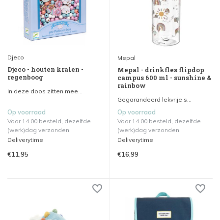
Djeco
Mepal
Djeco - houten kralen -
Mepal - drinkfles flipdop
regenboog
campus 600 ml - sunshine &
rainbow
In deze doos zitten mee...
Gegarandeerd lekvrije s...
Op voorraad
Op voorraad
Voor 14.00 besteld, dezelfde
Voor 14.00 besteld, dezelfde
(werk)dag verzonden.
(werk)dag verzonden.
Deliverytime
Deliverytime
€11,95
€16,99