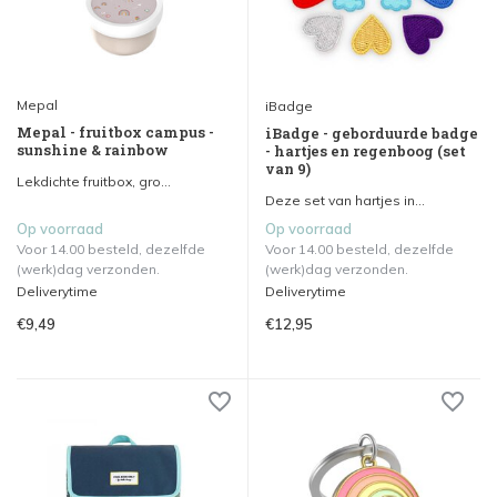
Mepal
iBadge
Mepal - fruitbox campus -
iBadge - geborduurde badge
sunshine & rainbow
- hartjes en regenboog (set
van 9)
Lekdichte fruitbox, gro...
Deze set van hartjes in...
Op voorraad
Op voorraad
Voor 14.00 besteld, dezelfde
Voor 14.00 besteld, dezelfde
(werk)dag verzonden.
(werk)dag verzonden.
Deliverytime
Deliverytime
€9,49
€12,95