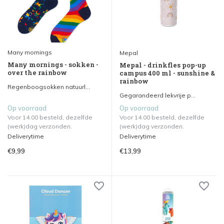
Many mornings
Mepal
Many mornings - sokken -
Mepal - drinkfles pop-up
over the rainbow
campus 400 ml - sunshine &
rainbow
Regenboogsokken natuurl...
Gegarandeerd lekvrije p...
Op voorraad
Op voorraad
Voor 14.00 besteld, dezelfde
Voor 14.00 besteld, dezelfde
(werk)dag verzonden.
(werk)dag verzonden.
Deliverytime
Deliverytime
€9,99
€13,99