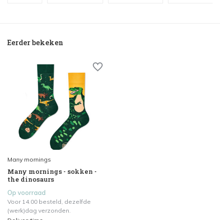
Eerder bekeken
Many mornings
Many mornings - sokken -
the dinosaurs
Op voorraad
Voor 14.00 besteld, dezelfde
(werk)dag verzonden.