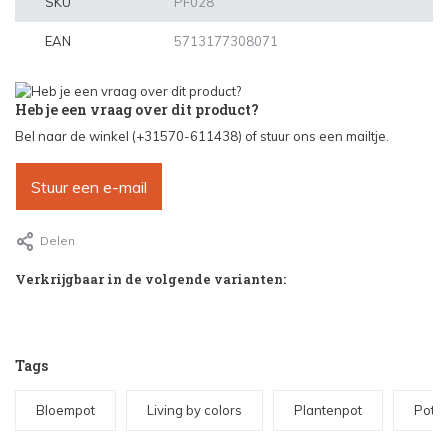
SKU
PF028
EAN
5713177308071
Heb je een vraag over dit product?
Bel naar de winkel (+31570-611438) of stuur ons een mailtje.
Stuur een e-mail
Delen
Verkrijgbaar in de volgende varianten:
Tags
Bloempot
Living by colors
Plantenpot
Potts