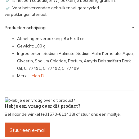
Is het een cadeautje? Wij pakken je bestelling gratis in.
Voor het verzenden gebruiken wij gerecycled
verpakkingsmateriaal.
Productomschrijving
Afmetingen verpakking: 8 x 5 x 3 cm
Gewicht: 100 g
Ingrediënten: Sodium Palmate, Sodium Palm Kernelate, Aqua,
Glycerin, Sodium Chloride, Parfum, Amyris Balsamifera Bark
Oil, CI 77491, CI 77492, CI 77499
Merk:
Helen B
Heb je een vraag over dit product?
Bel naar de winkel (+31570-611438) of stuur ons een mailtje.
Stuur een e-mail