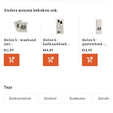
Andere mensen bekeken ook:
Helen b - washand
Helen b -
Helen b -
(set...
badhanddoek ...
gastendoek -...
€11,95
€44,95
€14,95
Tags
Badhanddoek
Badstof
Badtextiel
Bandhan