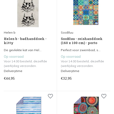
Helen b
SooBluu
Helen b - badhanddoek -
SooBluu - reishanddoek
kitty
(160 x 100 cm) - porto
De gevlekte kat van Hel...
Perfect voor zwembad, s...
Op voorraad
Op voorraad
Voor 14.00 besteld, dezelfde
Voor 14.00 besteld, dezelfde
(werk)dag verzonden.
(werk)dag verzonden.
Deliverytime
Deliverytime
€44,95
€32,95