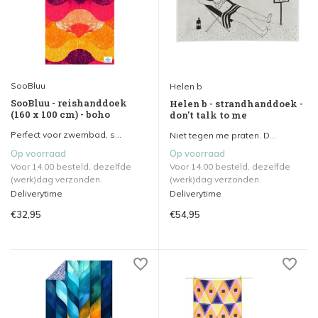
SooBluu
Helen b
SooBluu - reishanddoek
Helen b - strandhanddoek -
(160 x 100 cm) - boho
don't talk to me
Perfect voor zwembad, s...
Niet tegen me praten. D...
Op voorraad
Op voorraad
Voor 14.00 besteld, dezelfde
Voor 14.00 besteld, dezelfde
(werk)dag verzonden.
(werk)dag verzonden.
Deliverytime
Deliverytime
€32,95
€54,95