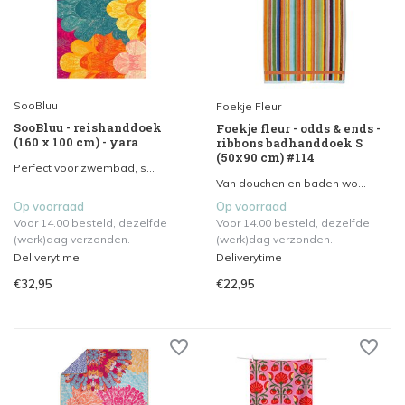
SooBluu
Foekje Fleur
SooBluu - reishanddoek
Foekje fleur - odds & ends -
(160 x 100 cm) - yara
ribbons badhanddoek S
(50x90 cm) #114
Perfect voor zwembad, s...
Van douchen en baden wo...
Op voorraad
Op voorraad
Voor 14.00 besteld, dezelfde
Voor 14.00 besteld, dezelfde
(werk)dag verzonden.
(werk)dag verzonden.
Deliverytime
Deliverytime
€32,95
€22,95