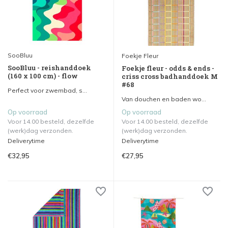
SooBluu
Foekje Fleur
SooBluu - reishanddoek
Foekje fleur - odds & ends -
(160 x 100 cm) - flow
criss cross badhanddoek M
#68
Perfect voor zwembad, s...
Van douchen en baden wo...
Op voorraad
Op voorraad
Voor 14.00 besteld, dezelfde
Voor 14.00 besteld, dezelfde
(werk)dag verzonden.
(werk)dag verzonden.
Deliverytime
Deliverytime
€32,95
€27,95