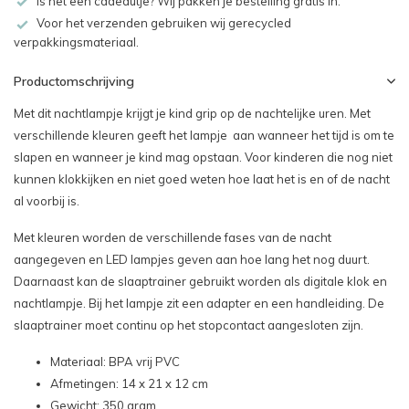
Is het een cadeautje? Wij pakken je bestelling gratis in.
Voor het verzenden gebruiken wij gerecycled
verpakkingsmateriaal.
Productomschrijving
Met dit nachtlampje krijgt je kind grip op de nachtelijke uren. Met
verschillende kleuren geeft het lampje aan wanneer het tijd is om te
slapen en wanneer je kind mag opstaan. Voor kinderen die nog niet
kunnen klokkijken en niet goed weten hoe laat het is en of de nacht
al voorbij is.
Met kleuren worden de verschillende fases van de nacht
aangegeven en LED lampjes geven aan hoe lang het nog duurt.
Daarnaast kan de slaaptrainer gebruikt worden als digitale klok en
nachtlampje. Bij het lampje zit een adapter en een handleiding. De
slaaptrainer moet continu op het stopcontact aangesloten zijn.
Materiaal: BPA vrij PVC
Afmetingen: 14 x 21 x 12 cm
Gewicht: 350 gram