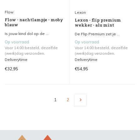
Flow
Lexon
Flow - nachtlampje - moby
Lexon - flip premium
blauw
wekker - alu mint
Is jouw kind dol op de ...
De Flip Premium zet je ...
Op voorraad
Op voorraad
Voor 14.00 besteld, dezelfde
Voor 14.00 besteld, dezelfde
(werk)dag verzonden.
(werk)dag verzonden.
Deliverytime
Deliverytime
€32,95
€54,95
1
2