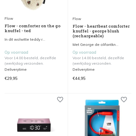
Flow
Flow
Flow - comforter on the go
Flow - heartbeat comforter
knuffel - ted
knuffel - george blush
(rechargeable)
In dit wolwitte teddy r...
Met George de olifantkn...
Op voorraad
Op voorraad
Voor 14.00 besteld, dezelfde
Voor 14.00 besteld, dezelfde
(werk)dag verzonden.
(werk)dag verzonden.
Deliverytime
Deliverytime
€29,95
€44,95