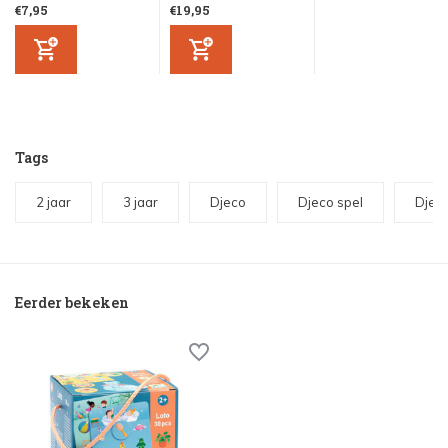
€7,95
€19,95
Tags
2 jaar
3 jaar
Djeco
Djeco spel
Djec
Eerder bekeken