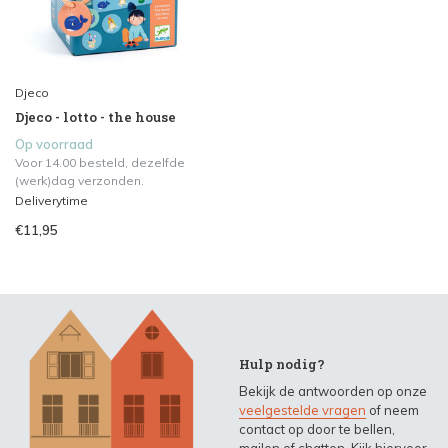
Djeco
Djeco - lotto - the house
Op voorraad
Voor 14.00 besteld, dezelfde
(werk)dag verzonden.
Deliverytime
€11,95
Hulp nodig?
Bekijk de antwoorden op onze
veelgestelde vragen
of neem
contact op door te bellen,
mailen of chatten. Kijk hiervoor