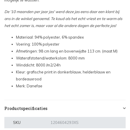
mogelijk te wassen.
De '10 maanden per jaar jas' werd deze jas eens door een klant bij
ons in de winkel genoemd. Te koud als het echt vriest en te warm als
het echt zomer is, maar voor al die andere dagen de perfecte jas!
Materiaal: 94% polyester, 6% spandex
Voering: 100% polyester
Afmetingen: 98 cm lang en bovenwijdte 113 cm. (maat M)
Waterafstotend/waterkolom: 8000 mm
Winddicht: 8000 /m2/24h
Kleur: grafische print in donkerblauw, helderblauw en
bordeauxrood
Merk: Danefae
Productspecificaties
SKU
1204604293XS