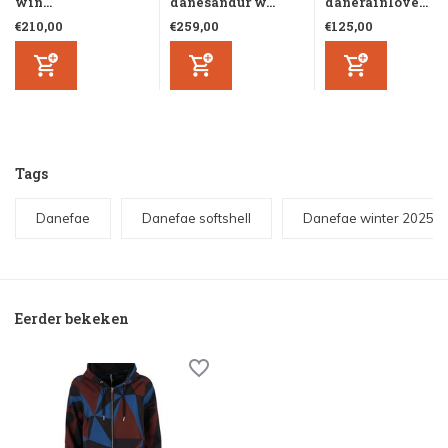
win...
danesandur w...
danerainlove...
€210,00
€259,00
€125,00
Tags
Danefae
Danefae softshell
Danefae winter 2025-
Eerder bekeken