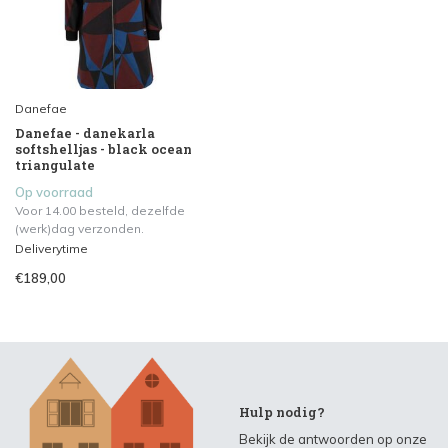
Danefae
Danefae - danekarla
softshelljas - black ocean
triangulate
Op voorraad
Voor 14.00 besteld, dezelfde
(werk)dag verzonden.
Deliverytime
€189,00
Hulp nodig?
Bekijk de antwoorden op onze