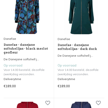
Danefae
Danefae
Danefae - danejane
Danefae - danejane
softshelljas - black merlot
softshelljas - dark duck
geofleur
De Danejane softshell j...
De Danejane softshell j...
Op voorraad
Op voorraad
Voor 14.00 besteld, dezelfde
Voor 14.00 besteld, dezelfde
(werk)dag verzonden.
(werk)dag verzonden.
Deliverytime
Deliverytime
€189,00
€189,00