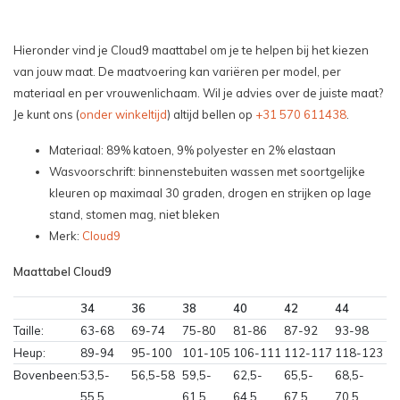
Hieronder vind je Cloud9 maattabel om je te helpen bij het kiezen
van jouw maat. De maatvoering kan variëren per model, per
materiaal en per vrouwenlichaam. Wil je advies over de juiste maat?
Je kunt ons (
onder winkeltijd
) altijd bellen op
+31 570 611438
.
Materiaal: 89% katoen, 9% polyester en 2% elastaan
Wasvoorschrift: binnenstebuiten wassen met soortgelijke
kleuren op maximaal 30 graden, drogen en strijken op lage
stand, stomen mag, niet bleken
Merk:
Cloud9
Maattabel Cloud9
34
36
38
40
42
44
Taille:
63-68
69-74
75-80
81-86
87-92
93-98
Heup:
89-94
95-100
101-105
106-111
112-117
118-123
Bovenbeen:
53,5-
56,5-58
59,5-
62,5-
65,5-
68,5-
55,5
61,5
64,5
67,5
70,5