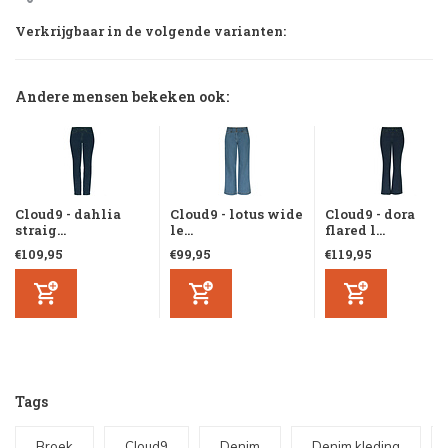
Verkrijgbaar in de volgende varianten:
Andere mensen bekeken ook:
Cloud9 - dahlia
Cloud9 - lotus wide
Cloud9 - dora
straig...
le...
flared l...
€109,95
€99,95
€119,95
Tags
Broek
Cloud9
Denim
Denim kleding