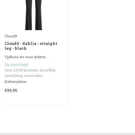
Cloud9
Cloud9 - dahlia - straight
leg - black
Tijdloos en voor iedere...
Op voorraad
Voor 14.00 besteld, dezelfde
(werk)dag verzonden.
Deliverytime
€99,95