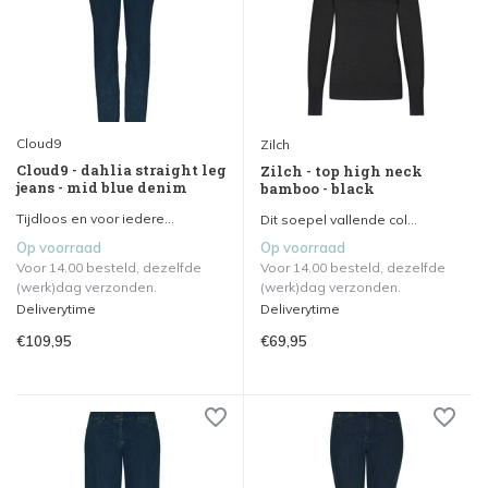
Cloud9
Zilch
Cloud9 - dahlia straight leg
Zilch - top high neck
jeans - mid blue denim
bamboo - black
Tijdloos en voor iedere...
Dit soepel vallende col...
Op voorraad
Op voorraad
Voor 14.00 besteld, dezelfde
Voor 14.00 besteld, dezelfde
(werk)dag verzonden.
(werk)dag verzonden.
Deliverytime
Deliverytime
€109,95
€69,95