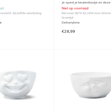
Je opent je keukenkastje en deze 
aad
Niet op voorraad
 besteld, dezelfde (werk)dag
Bel naar 0570-611438 voor inform
levertijd.
me
Deliverytime
€28,99