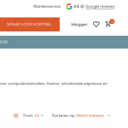
e en snelle bezorging door o.a. Fietskoerier en GLS.
Klantenservice
4,6
@
Google reviews
Wij maken
0
SPAAR VOOR KORTING
Inloggen
BON
Account aanmaken
Account aanmaken
e voor computeranimaties. Humor, emotionele expressie en
Toon:
Sorteren op: