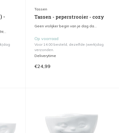
Tassen
) -
Tassen - peperstrooier - cozy
Geen vrolijker begin van je dag da...
t...
Op voorraad
rk)dag
Voor 14.00 besteld, dezelfde (werk)dag
verzonden.
Deliverytime
€24,99