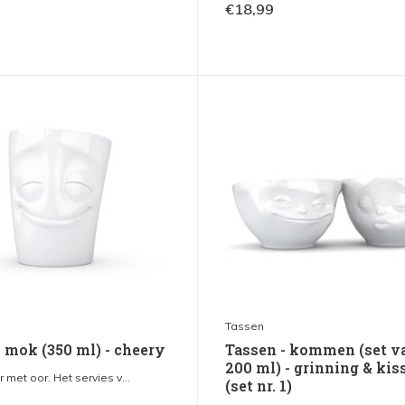
€18,99
Tassen
- mok (350 ml) - cheery
Tassen - kommen (set va
200 ml) - grinning & kis
 met oor. Het servies v...
(set nr. 1)