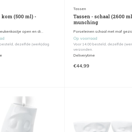
Tassen
 kom (500 ml) -
Tassen - schaal (2600 ml
munching
keukenkastje open en di...
Porseleinen schaal met maf gezich
aad
Op voorraad
 besteld, dezelfde (werk)dag
Voor 14.00 besteld, dezelfde (we
verzonden.
me
Deliverytime
€44,99