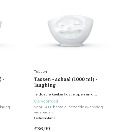
Tassen
 -
Tassen - schaal (1000 ml) -
laughing
...
Je doet je keukenkastje open en di...
Op voorraad
rk)dag
Voor 14.00 besteld, dezelfde (werk)dag
verzonden.
Deliverytime
€36,99