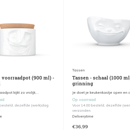
Tassen
 voorraadpot (900 ml) -
Tassen - schaal (1000 ml)
l
grinning
dpot kijkt zo vrolijk,...
Je doet je keukenkastje open en di
aad
Op voorraad
 besteld, dezelfde (werk)dag
Voor 14.00 besteld, dezelfde (we
verzonden.
me
Deliverytime
€36,99