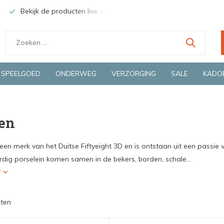
Bekijk de producten live in onze winkel in Deventer
Groen
SPEELGOED
ONDERWEG
VERZORGING
SALE
KADO
en
 een merk van het Duitse Fiftyeight 3D en is ontstaan uit een passi
ig porselein komen samen in de bekers, borden, schale...
r
ten