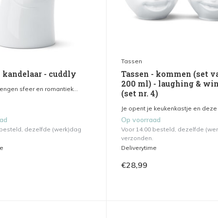
Tassen
- kandelaar - cuddly
Tassen - kommen (set va
200 ml) - laughing & wi
engen sfeer en romantiek...
(set nr. 4)
Je opent je keukenkastje en deze 
aad
Op voorraad
 besteld, dezelfde (werk)dag
Voor 14.00 besteld, dezelfde (we
verzonden.
me
Deliverytime
€28,99