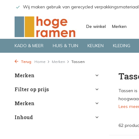
 GLS.
Wij maken gebruik van gerecycled verpakkingsmateriaal
De winkel
Merken
KADO & MEER
HUIS & TUIN
KEUKEN
KLEDING
Terug
Home
Merken
Tassen
Tass
Merken
Filter op prijs
Tassen is
hoogwaard
Merken
Lees mee
Inhoud
62 produc