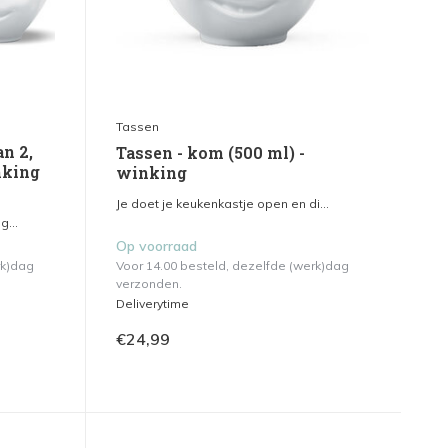
Tassen
n 2,
Tassen - kom (500 ml) -
nking
winking
Je doet je keukenkastje open en di...
g...
Op voorraad
rk)dag
Voor 14.00 besteld, dezelfde (werk)dag
verzonden.
Deliverytime
€24,99